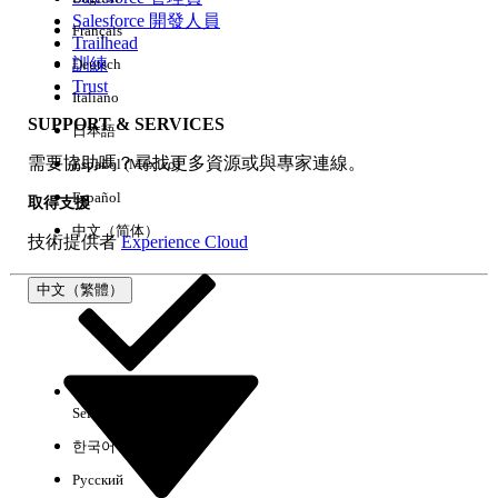
Salesforce 開發人員
Français
經驗
Trailhead
訓練
Deutsch
Trust
Italiano
SUPPORT & SERVICES
日本語
全部清除
完成
需要協助嗎？尋找更多資源或與專家連線。
Español (México)
Español
取得支援
中文（简体）
技術提供者
Experience Cloud
中文（繁體）
Select Org
中文（繁體）
한국어
Русский
沒有結果