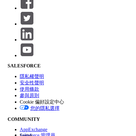
篩選器 (0)
選取篩選
新增
產品區域
SALESFORCE
功能影響
隱私權聲明
安全性聲明
使用條款
參與原則
Cookie 偏好設定中心
版本
您的隱私選擇
COMMUNITY
AppExchange
Salesforce 管理員
English