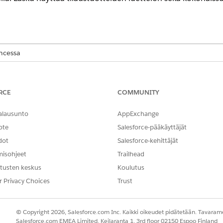
encessa
-,
Performance Edition
-,
Unlimited Edition
- ja
Developer Edition
-ve
RCE
COMMUNITY
T
Education Cloud Full Access
alausunto
AppExchange
ote
Salesforce-pääkäyttäjät
dot
Salesforce-kehittäjät
tty hintakirjoihin, jotka liittyvät akateemisiin aikaväleihin.
misohjeet
Trailhead
joka edustaa toimialueesi aikataulua tarkasti.
tusten keskus
Koulutus
imestä
Tilaukset
.
r Privacy Choices
Trust
ä.
© Copyright 2026, Salesforce.com Inc. Kaikki oikeudet pidätetään. Tavarame
ilaus laskutetaan.
Salesforce.com EMEA Limited, Keilaranta 1, 3rd floor 02150 Espoo Finland