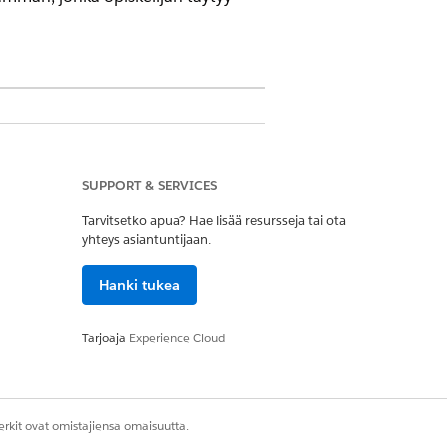
rsioissa, joissa on Education Cloud
SUPPORT & SERVICES
Tarvitsetko apua? Hae lisää resursseja tai ota
yhteys asiantuntijaan.
Hanki tukea
Tarjoaja
Experience Cloud
rkit ovat omistajiensa omaisuutta.