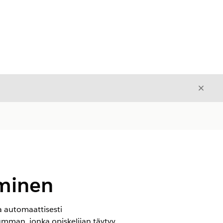
Sulje
Sulje
ominen
ja automaattisesti
umman, jonka opiskelijan täytyy