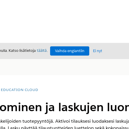
lla. Katso lisätietoja
täältä
.
Vaihda englantiin
Ei nyt
EDUCATION CLOUD
uominen ja laskujen lu
skelijoiden tuotepyyntöjä. Aktivoi tilauksesi luodaksesi lasku
lla. Lasku näyttää tilaustuotteiden luettelon sekä kokonaiss