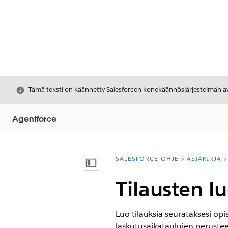
Sulje
Tämä teksti on käännetty Salesforcen konekäännösjärjestelmän avu
Agentforce
SALESFORCE-OHJE
ASIAKIRJA
Olet tässä:
Näytä sisällysluettelo
Tilausten l
Luo tilauksia seurataksesi opi
laskutusaikataulujen perustee