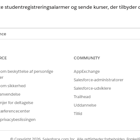
te studentregistreringsalarmer og sende kurser, der tilbyder de
nce
ted
og
Developer
Edition med Education Cloud
RCE
COMMUNITY
T
 akademiske handlinger:
Education Cloud - Fuld adga
 om beskyttelse af personlige
AppExchange
er
Salesforce-administratorer
Administrer forløb
 om sikkerhed
Salesforce-udviklere
r anvendelse
Trailhead
njer for deltagelse
Uddannelse
ræferencecenter
rift
Tillid
 kursedriftsagenten
privacybeslissingen
ret registreringsalarmforløb.
ætning.
© Copyright 2026, Salesforce.com Inc. Alle rettigheder forbeholdes. Forskell