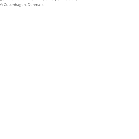
604 Copenhagen, Denmark
r lig med id'et for den rådgivende
.
tet.
Ja
Nej