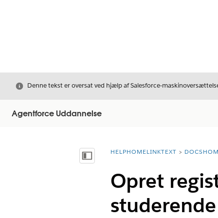
Luk
Denne tekst er oversat ved hjælp af Salesforce-maskinoversættelse
Agentforce Uddannelse
HELPHOMELINKTEXT
DOCSHOM
breadcrumbDescription
Vis indholdsfortegnelse
Opret regis
studerende