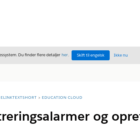
ssystem. Du finder flere detaljer
her
.
Skift til engelsk
Ikke nu
ELINKTEXTSHORT
EDUCATION CLOUD
treringsalarmer og opret