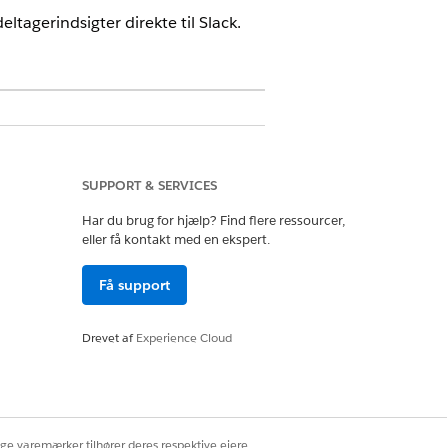
ltagerindsigter direkte til Slack.
SUPPORT & SERVICES
Har du brug for hjælp? Find flere ressourcer,
ng
eller få kontakt med en ekspert.
Få support
Drevet af
Experience Cloud
ige varemærker tilhører deres respektive ejere.