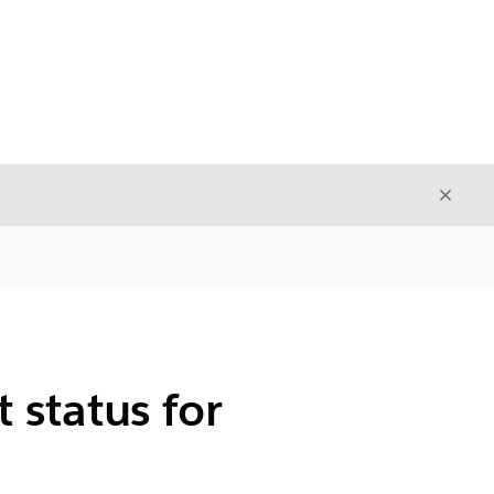
Luk
Luk
 status for