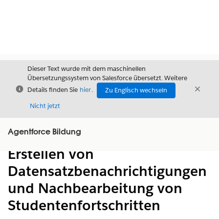
Dieser Text wurde mit dem maschinellen
Übersetzungssystem von Salesforce übersetzt. Weitere
Schließen
Schli
Details finden Sie
hier
.
Zu Englisch wechseln
Schließ
Nicht jetzt
Agentforce Bildung
Inhalt
Inhalt anzeigen
Erstellen von
Datensatzbenachrichtigungen
und Nachbearbeitung von
Studentenfortschritten