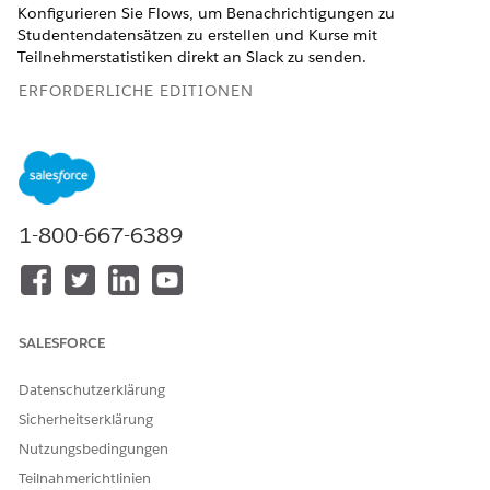
Konfigurieren Sie Flows, um Benachrichtigungen zu
Studentendatensätzen zu erstellen und Kurse mit
Teilnehmerstatistiken direkt an Slack zu senden.
ERFORDERLICHE EDITIONEN
Verfügbarkeit: Lightning Experience
Verfügbarkeit:
Enterprise
,
Unlimited
und
Developer
Edition
mit Education Cloud
1-800-667-6389
ERFORDERLICHE BENUTZERBERECHTIGUNGEN
Aktivieren von "Erweiterte
Education Cloud Full Access
akademische Vorgänge":
SALESFORCE
Konfigurieren von Flows:
Flow verwalten
Datenschutzerklärung
Bevor Sie beginnen:
Sicherheitserklärung
Kontextdefinitionen aktivieren
Nutzungsbedingungen
Aktivieren von erweiterten akademischen Vorgängen
Vorbereiten Ihrer Organisation auf den Agenten für
Teilnahmerichtlinien