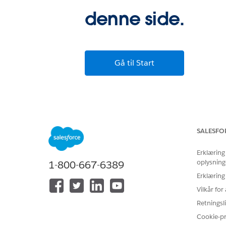
denne side.
Gå til Start
SALESFO
Erklæring
oplysning
1-800-667-6389
Erklæring
Vilkår fo
Retningsli
Cookie-p