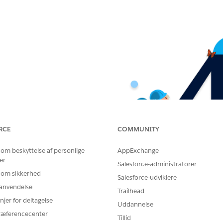
RCE
COMMUNITY
 om beskyttelse af personlige
AppExchange
er
Salesforce-administratorer
 om sikkerhed
Salesforce-udviklere
r anvendelse
Trailhead
njer for deltagelse
Uddannelse
ræferencecenter
Tillid