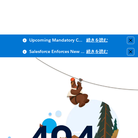
Upcoming Mandatory Changes to Public Key Infrastructure (PKI)
続きを読む
Clo
Salesforce Enforces New Security Requirements in Summer 2026
続きを読む
Clo