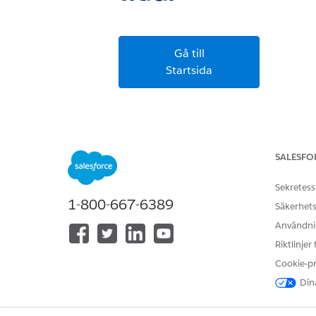
Gå till
Startsida
SALESFO
Sekretess
1-800-667-6389
Säkerhets
Användnin
Riktlinjer
Cookie-p
Dina