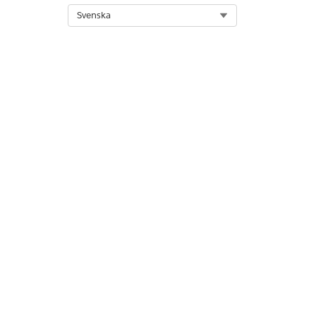
Select Org
Svenska