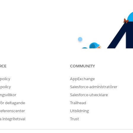
RCE
COMMUNITY
policy
AppExchange
policy
Salesforce-administratörer
gsvillkor
Salesforce-utvecklare
 för deltagande
Trailhead
referenscenter
Utbildning
 integritetsval
Trust