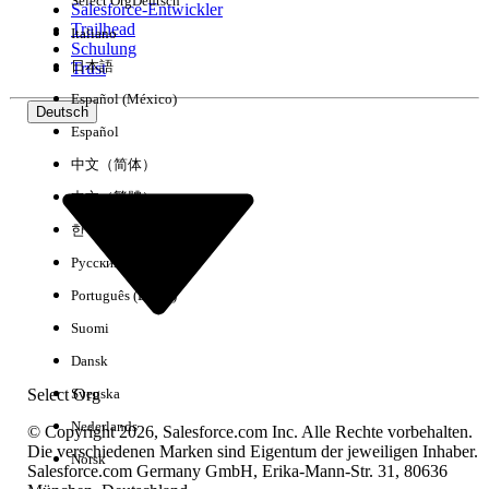
Select Org
Deutsch
Salesforce-Entwickler
Trailhead
Italiano
Erfahrung
Schulung
日本語
Trust
Español (México)
Deutsch
Español
Alle löschen
Fertig
中文（简体）
中文（繁體）
한국어
Русский
Português (Brasil)
Suomi
Dansk
Select Org
Svenska
Nederlands
© Copyright 2026, Salesforce.com Inc. Alle Rechte vorbehalten.
Die verschiedenen Marken sind Eigentum der jeweiligen Inhaber.
Norsk
Salesforce.com Germany GmbH, Erika-Mann-Str. 31, 80636
Keine Ergebnisse