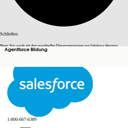
Suche
Schließen
Dieser Text wurde mit dem maschinellen Übersetzungssystem von Salesforce übersetzt.
Agentforce Bildung
Zu Englisch wechseln
Nicht jetzt
Weitere Details finden Sie
hier
.
Schließen
Schließen
1-800-667-6389