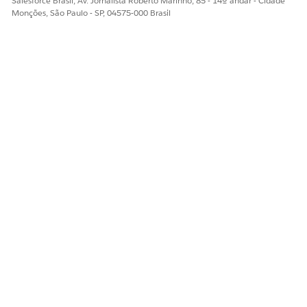
Salesforce Brasil, Av. Jornalista Roberto Marinho, 85 - 14º andar - Cidade
Monções, São Paulo - SP, 04575-000 Brasil