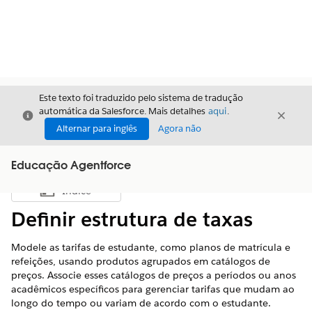
Este texto foi traduzido pelo sistema de tradução
automática da Salesforce. Mais detalhes
aqui
.
Fechar
Fecha
Fechar
Alternar para inglês
Agora não
Educação Agentforce
Índice
Mostrar índice
Definir estrutura de taxas
Modele as tarifas de estudante, como planos de matrícula e
refeições, usando produtos agrupados em catálogos de
preços. Associe esses catálogos de preços a períodos ou anos
acadêmicos específicos para gerenciar tarifas que mudam ao
longo do tempo ou variam de acordo com o estudante.