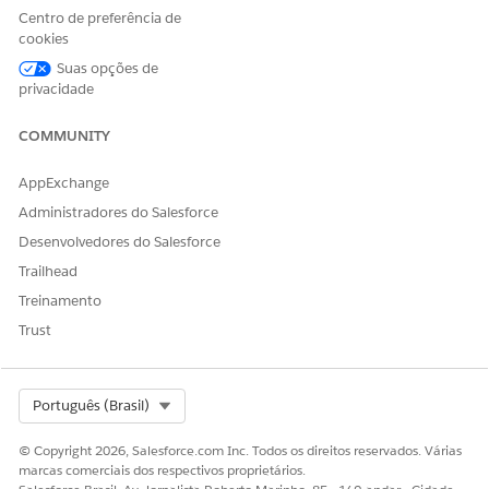
Crie uma estrutura de intervalos acadêmicos para
Centro de preferência de
representar com precisão a agenda da sua instituição.
cookies
Essa estrutura usa o ano académico para definir todo o
Suas opções de
ano. Nesse ano, o prazo académico especifica períodos
privacidade
para relatórios e ofertas de curso, que também podem
conter outros períodos aninhados. Por fim, a sessão
COMMUNITY
acadêmica especifica os períodos exatos em que os cursos
são oferecidos.
AppExchange
Administradores do Salesforce
Desenvolvedores do Salesforce
Trailhead
ESTE ARTIGO RESOLVEU SEU PROBLEMA?
Treinamento
Diga-nos para podermos melhorar!
Trust
Sim
Não
Select Org
Português (Brasil)
© Copyright 2026, Salesforce.com Inc. Todos os direitos reservados. Várias
marcas comerciais dos respectivos proprietários.