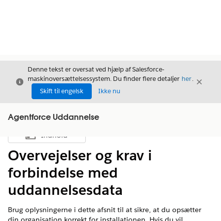
Denne tekst er oversat ved hjælp af Salesforce-
maskinoversættelsessystem. Du finder flere detaljer
her
.
Luk
Luk
Luk
Skift til engelsk
Ikke nu
Agentforce Uddannelse
Indhold
Vis indholdsfortegnelse
Overvejelser og krav i
forbindelse med
uddannelsesdata
Brug oplysningerne i dette afsnit til at sikre, at du opsætter
din organisation korrekt for installationen. Hvis du vil