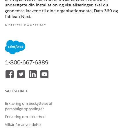
understøtte din installation og visualiseringer, skal du
gennemse kravene til dine organisationsdata, Data 360 og
Tableau Next.
EDITIONSHEADING
Tilgængelig i: Lightning Experience
Tilgængelig i:
Enterprise
,
Unlimited
og
Developer
Edition
med Education Cloud, Data 360 og Tableau Næste
1-800-667-6389
Licens- og tilladelseskrav
Alle brugere skal have Tableau Next- og Data 360-licenser og
et relevant Tableau Next-tilladelsessæt og dets krævede Data
360-tilladelsessæt. Se
SALESFORCE
Tableau Next tilladelsessæt og licenser
.
Hvis du vil opsætte Tableau Next og installere
Erklæring om beskyttelse af
uddannelsesdata, skal administratorbrugere have
personlige oplysninger
tilladelsessættene Education Cloud Full Access, Data Cloud
Erklæring om sikkerhed
Architect og Tableau Unmetered Admin eller Tableau Next
Admin.
Vilkår for anvendelse