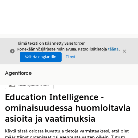
Tämä teksti on käännetty Salesforcen
konekäännösjärjestelmän avulla. Katso lisätietoja
täältä
.
Sulje
Sulje
Sulje
Vaihda englantiin
Ei nyt
Agentforce
Sisällysluettelo
Näytä sisällysluettelo
Education Intelligence -
ominaisuudessa huomioitavia
asioita ja vaatimuksia
Käytä tässä osiossa kuvattuja tietoja varmistaaksesi, että olet
määrittänyt organisaatiosi asennusta varten oikein. Tutustu