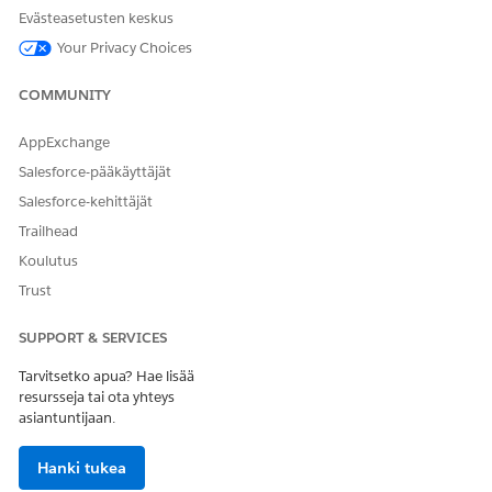
Evästeasetusten keskus
Education Intelligence -ominaisuuden vaatimukset
Your Privacy Choices
Education Cloud -organisaation vaatimukset
COMMUNITY
Education Cloud on käytössä.
Education Cloud -sovellukset ovat käytössä. Esimerkiksi
AppExchange
Student Success, Academic Operations ja Advanced
Salesforce-pääkäyttäjät
Academic Operations ovat pakollisia sovelluksia
Course Operations -mittaristoon ja Student Success -
Salesforce-kehittäjät
visualisointeihin ja -tilastoihin.
Trailhead
Education Cloudin täydet käyttöoikeudet -
Koulutus
käyttöoikeusjoukko sisältää kohdistetun datatilan,
Trust
johon Education Cloud -datavirrat voidaan ottaa
käyttöön.
Education Cloud -tietueet täytetään. Jos haluat
SUPPORT & SERVICES
esimerkiksi tarjota tietoja kurssien toiminnoista ja
Tarvitsetko apua? Hae lisää
opiskelijoiden onnistumisesta, varmista, että näillä
resursseja tai ota yhteys
tietueilla on oikeat tiedot.
asiantuntijaan.
Lukuvuosi
Akateeminen istunto
Hanki tukea
Lukukausi