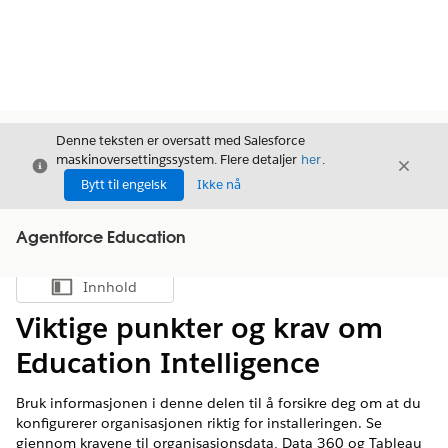
Denne teksten er oversatt med Salesforce
maskinoversettingssystem. Flere detaljer
her
.
Avslutt
Avslut
Avslutt
Bytt til engelsk
Ikke nå
Agentforce Education
Innhold
Vis innholdsfortegnelse
Viktige punkter og krav om
Education Intelligence
Bruk informasjonen i denne delen til å forsikre deg om at du
konfigurerer organisasjonen riktig for installeringen. Se
gjennom kravene til organisasjonsdata, Data 360 og Tableau