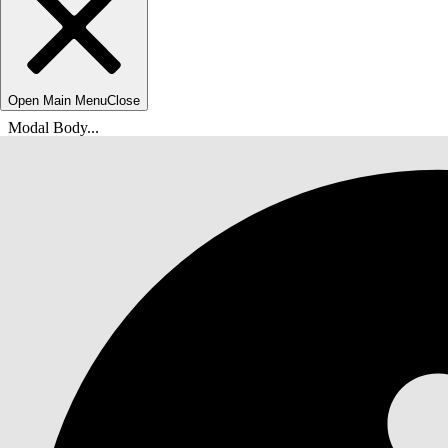
Open Main Menu
Close
Modal Body...
Вы находитесь здесь:
Справка Salesforce
Документы
Education Cloud