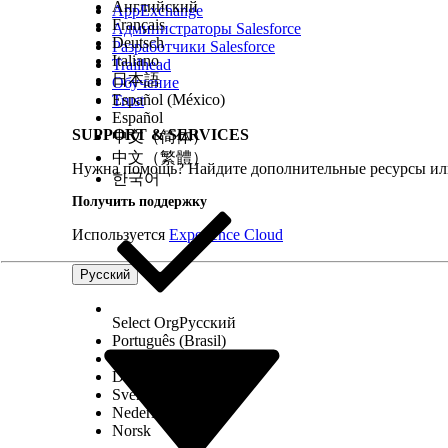
Английский
AppExchange
Français
Администраторы Salesforce
Deutsch
Разработчики Salesforce
Italiano
Trailhead
日本語
Обучение
Español (México)
Trust
Español
SUPPORT & SERVICES
中文（简体）
中文（繁體）
Нужна помощь? Найдите дополнительные ресурсы или
한국어
Получить поддержку
Используется
Experience Cloud
Русский
Select Org
Русский
Português (Brasil)
Suomi
Dansk
Svenska
Nederlands
Norsk