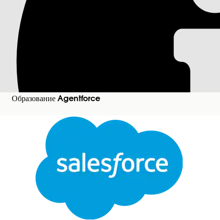
Агенты образования
Узнайте об агентах Agentforce, доступных в
Educati
Требуемые версии
Доступно в версиях: Lightning Experience
Образование Agentforce
Доступно в версиях:
Enterprise
Edition,
Unlimited
E
дополнительной лицензией Agentforce
Агент курсовых операций
Используйте темы операций курса в Agentforce дл
в канал и создания холста плана. Централизованн
меньше внимания административным задачам.
Агент поиска курса
Помогите студентам и консультантам легко находит
планировании степеней.
Темы консультирования студентов в Agentforce
Если в Agentforce включены темы консультирован