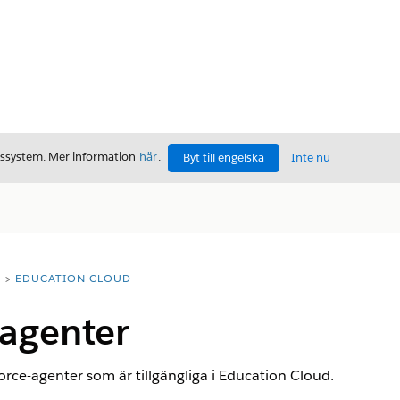
gssystem. Mer information
här
.
Byt till engelska
Inte nu
T
EDUCATION CLOUD
sagenter
rce-agenter som är tillgängliga i
Education Cloud
.