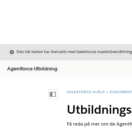
Stäng
Den här texten har översatts med Salesforces maskinöversättnin
Agentforce Utbildning
SALESFORCE-HJÄLP
DOKUMEN
Du är här:
Visa innehållsförteckning
Utbildning
Få reda på mer om de Agentfo