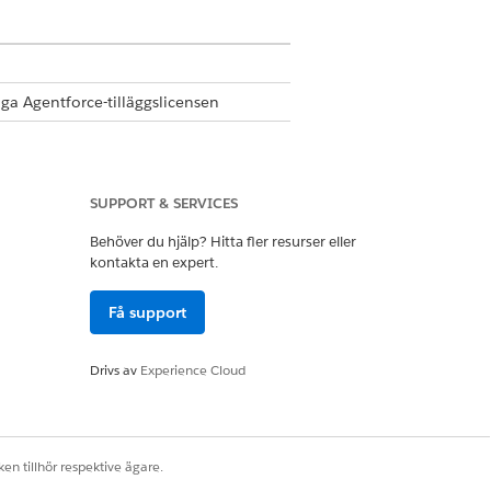
a Agentforce-tilläggslicensen
ande, lägga till deltagare i kanalen
a mer på undervisning och mindre på
SUPPORT & SERVICES
Behöver du hjälp? Hitta fler resurser eller
kontakta en expert.
kurskrav och information om
Få support
tt snabbt sammanfatta
Drivs av
Experience Cloud
till exempel ekonomiskt stöd eller
 som att skapa uppgifter eller kundcase.
de avgifter som ingår.
en tillhör respektive ägare.