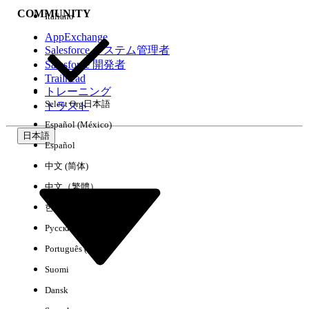
COMMUNITY
Italiano
AppExchange
Salesforce システム管理者
Salesforce 開発者
環境
Trailhead
トレーニング
Select Org
日本語
トラスト
Español (México)
日本語
Español
すべてクリア
完了
中文 (简体)
中文（繁體）
한국어
Русский
Português (Brasil)
Suomi
Dansk