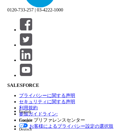
0120-733-257 | 03-4222-1000
絞り込み条件 (0)
絞り込み条件を選択
追加
製品エリア
SALESFORCE
機能の影響
プライバシーに関する声明
セキュリティに関する声明
利用規約
English
参加ガイドライン:
Cookie プリファレンスセンター
Français
エディション
お客様によるプライバシー設定の選択肢
Deutsch