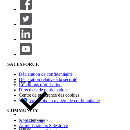
SALESFORCE
Déclaration de confidentialité
Déclaration relative à la sécurité
English
Conditions d’utilisation
Directives de participation
Centre de préférence des cookies
Vos choix en matière de confidentialité
COMMUNITY
AppExchange
Select Org
Français
Administrateurs Salesforce
Deutsch