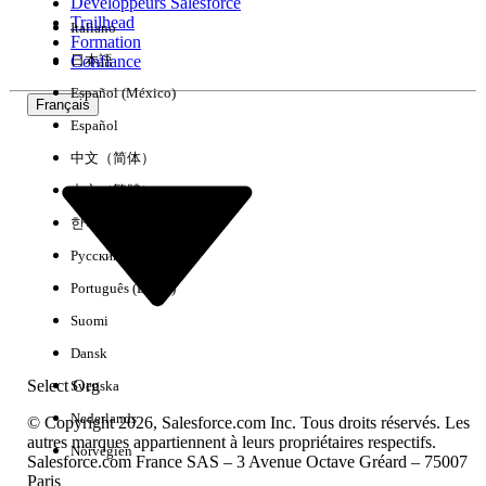
Développeurs Salesforce
Trailhead
Italiano
Formation
Confiance
日本語
Español (México)
Français
Español
中文（简体）
中文（繁體）
한국어
Русский
Português (Brasil)
Suomi
Dansk
Select Org
Svenska
Nederlands
© Copyright 2026, Salesforce.com Inc. Tous droits réservés. Les
autres marques appartiennent à leurs propriétaires respectifs.
Norvégien
Salesforce.com France SAS – 3 Avenue Octave Gréard – 75007
Paris