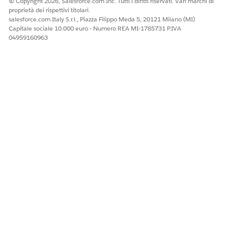
© Copyright 2026, Salesforce.com Inc. Tutti i diritti riservati. Vari marchi di
proprietà dei rispettivi titolari.
salesforce.com Italy S.r.l., Piazza Filippo Meda 5, 20121 Milano (MI)
Capitale sociale 10.000 euro - Numero REA MI-1785731 P.IVA
04959160963