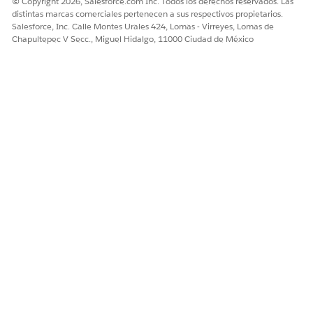
© Copyright 2026, Salesforce.com Inc. Todos los derechos reservados. Las
distintas marcas comerciales pertenecen a sus respectivos propietarios.
Salesforce, Inc. Calle Montes Urales 424, Lomas - Virreyes, Lomas de
Chapultepec V Secc., Miguel Hidalgo, 11000 Ciudad de México