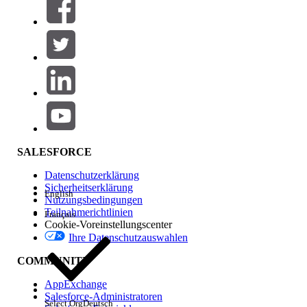
SALESFORCE
Datenschutzerklärung
Sicherheitserklärung
English
Nutzungsbedingungen
Teilnahmerichtlinien
Français
Cookie-Voreinstellungscenter
Ihre Datenschutzauswahlen
COMMUNITY
AppExchange
Salesforce-Administratoren
Select Org
Deutsch