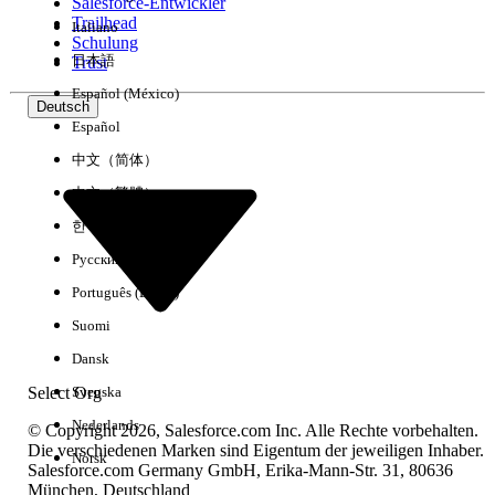
Salesforce-Entwickler
Trailhead
Italiano
Schulung
日本語
Trust
Español (México)
Deutsch
Español
中文（简体）
中文（繁體）
한국어
Русский
Português (Brasil)
Suomi
Dansk
Select Org
Svenska
Nederlands
© Copyright 2026, Salesforce.com Inc. Alle Rechte vorbehalten.
Die verschiedenen Marken sind Eigentum der jeweiligen Inhaber.
Norsk
Salesforce.com Germany GmbH, Erika-Mann-Str. 31, 80636
München, Deutschland