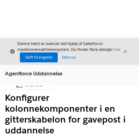
Denne tekst er oversat ved hjælp af Salesforce-
maskinoversættelsessystem. Du finder flere detaljer
her
.
Luk
Luk
Luk
Skift til engelsk
Ikke nu
Agentforce Uddannelse
Indhold
Vis indholdsfortegnelse
Konfigurer
kolonnekomponenter i en
gitterskabelon for gavepost i
uddannelse