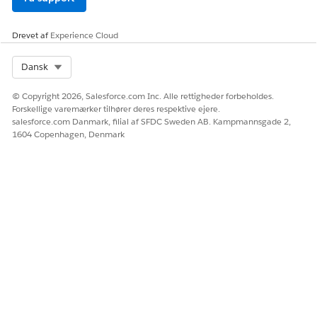
LØSTE DENNE ARTIKEL DIT PROBLEM?
Drevet af
Experience Cloud
Giv os besked, så vi kan forbedre os!
Ja
Nej
Select Org
Dansk
© Copyright 2026, Salesforce.com Inc. Alle rettigheder forbeholdes.
Forskellige varemærker tilhører deres respektive ejere.
salesforce.com Danmark, filial af SFDC Sweden AB. Kampmannsgade 2,
1604 Copenhagen, Denmark