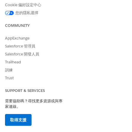
Cookie 偏好設定中心
標準 LWC,然後在「強制回應中設定欄位」區段中新增欄位。
您的隱私選擇
選取您的 Lightning Web 元件作為 Lightning Web 元件名稱。
輸入強制回應標籤。
COMMUNITY
輸入要為您的強制回應顯示的圖示。(預設值
為:utility:expand_alt).
AppExchange
預設圖示為
,但您可以從
SLDS 圖示庫
utility:expand_alt
中選擇其他圖示。
Salesforce 管理員
或者,新增強制回應的替代標籤。
Salesforce 開發人員
如果符合顯示替代項目之條件,則會顯示替代項目,而非「強制回
Trailhead
應標籤」值。
訓練
範例：禮物項目網格強制回應元件
Trust
此 Lightning Web 元件程式碼片段範例顯示信用卡處理器,並可設
SUPPORT & SERVICES
定為「付款方式」欄位的強制回應。
需要協助嗎？尋找更多資源或與專
giftEntryGridPaymentAuthModal.html
家連線。
<template>

取得支援
    <!--

    Sample Gift Entry Grid Modal Component
