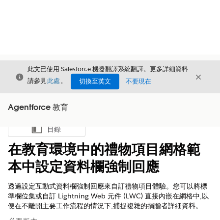
此文已使用 Salesforce 機器翻譯系統翻譯。更多詳細資料
結束
結束
結束
請參見
此處
。
切換至英文
不要現在
Agentforce 教育
目錄
顯示目錄
在教育環境中的禮物項目網格範
本中設定資料欄強制回應
透過設定互動式資料欄強制回應來自訂禮物項目體驗。您可以將標
準欄位集或自訂 Lightning Web 元件 (LWC) 直接內嵌在網格中,以
便在不離開主要工作流程的情況下,捕捉複雜的捐贈者詳細資料。