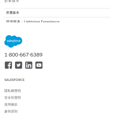
必要版本
所需版本
提供版本：Lightning Experience
提供版本：具備 Education Cloud 的
Enterprise
、
Performance
、
Unlimited
及
Developer
Edition
提供版本：具備 Nonprofit Cloud 的
Enterprise
、
Unlimited
及
Developer
Edition
1-800-667-6389
所需的使用者權限
若要設定資料欄強制回應:
已修改的 Education Cloud 完
整存取權限集
SALESFORCE
在「顯示欄」中,針對您要設定的欄,按一下「
編輯欄
」。
隱私權聲明
按一下「
強制回應
」。
選取「
Lightning Web 元件
」作為強制回應類型。
安全性聲明
您可以使用您建立或從受管理封裝安裝的現有 LWC。或者,您可
使用條款
以透過選取要顯示的欄位
參與原則
$GiftEntryGrid.FieldsModal