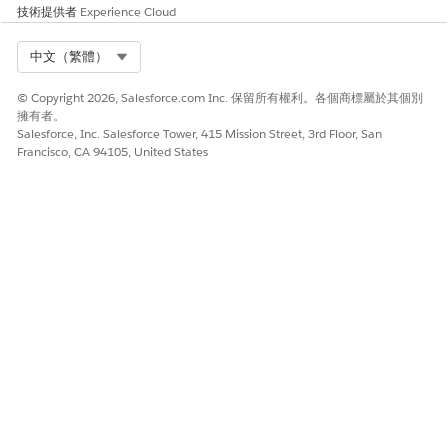
    There are no implementation requirements for this
技術提供者
Experience Cloud
    -->

    <lightning-card title="Credit Card Authorization"
Select Org
中文（繁體）
        <div class="slds-p-around_medium">

            <form onsubmit={handleSubmit} class="slds
© Copyright 2026, Salesforce.com Inc. 保留所有權利。各個商標屬於其個別
                <!-- Row 1: PaymentMethod GiftEntry f
擁有者。
Salesforce, Inc. Salesforce Tower, 415 Mission Street, 3rd Floor, San
                <lightning-record-edit-form object-ap
Francisco, CA 94105, United States
                    <div class="slds-grid">

                        <div class="slds-col slds-siz
                            <lightning-input-field

                                field-name="PaymentMe
                                value={paymentMethod}
                                onchange={handleInput
                                required

                            ></lightning-input-field>
                        </div>

                    </div>

                </lightning-record-edit-form>

                <!-- Only show credit card fields if 
                <template if:true={showCreditCardFiel