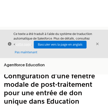
Ce texte a été traduit à l’aide du système de traduction
automatique de Salesforce. Plus de détails, consultez
Fermer
Ferme
<
cette page
.
Basculer vers la page en anglais
Fermer
Pas maintenant
Table des
Agentforce Education
Afficher la table des matières
matières
Configuration d'une fenêtre
modale de post-traitement
pour une entrée de don
unique dans Education