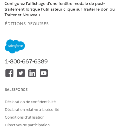
Configurez l'affichage d'une fenêtre modale de post-
traitement lorsque l'utilisateur clique sur Traiter le don ou
Traiter et Nouveau.
ÉDITIONS REQUISES
ÉDITIONS NÉCESSAIRES
Disponible dans : Lightning Experience
Disponible dans :
Enterprise
,
Performance
,
Unlimited
et
1-800-667-6389
Developer
Editions avec Education Cloud
Disponible avec : Éditions
Enterprise
,
Unlimited
et
Developer
avec Nonprofit Cloud
SALESFORCE
AUTORISATIONS UTILISATEUR REQUISES
Pour configurer une fenêtre
Déclaration de confidentialité
Ensemble d'autorisations
modale de post-traitement :
Accès complet Education
Déclaration relative à la sécurité
Cloud modifié
Conditions d’utilisation
Directives de participation
Dans la section Traitement de la publication de l'entrée de