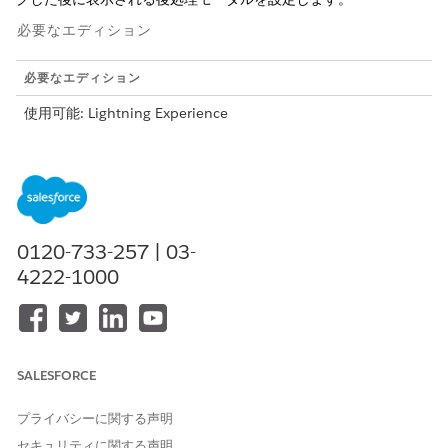
必要なエディション
必要なエディション
使用可能: Lightning Experience
使用可能なエディション: Education Cloud を含む
Enterprise
Edition、
Performance
Edition、
Unlimited
Edition、
Developer
Edition
使用可能なエディション:
Enterprise
Edition、
Unlimited
Edition、および
Developer
Edition (Nonprofit Cloud 付属)
0120-733-257 | 03-
4222-1000
必要なユーザー権限
後処理モーダルを設定する
「変更済み Education Cloud
フルアクセス」権限セット
SALESFORCE
テンプレートの [Gift Entry Post Processing (ギフトエントリ
後処理)] セクションで、[
Add Step (ステップ
を追加)] をクリ
プライバシーに関する声明
ックします。
セキュリティに関する声明