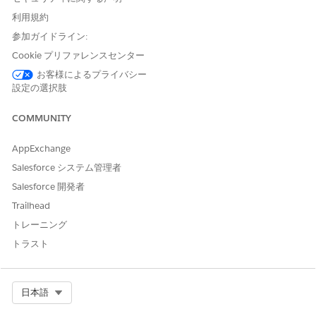
[Lightning Web Component Name]で、コンポーネントを選
択します。
利用規約
Lightning Web コンポーネントを表示する条件を追加しま
参加ガイドライン:
す。
Cookie プリファレンスセンター
たとえば、「
Gift Processing Status Equals
お客様によるプライバシー
」 (ギフト処理状況 次の文字列と一致する 成功) とし
Success
設定の選択肢
ます。
変更内容を保存します。
COMMUNITY
テンプレートを 1 つのギフトエントリのデフォルトとして設
定します。
AppExchange
[設定] の [クイック検索] ボックスで、[ギフトエントリ
] を
見つけて選択します。
Salesforce システム管理者
テンプレートの行で、[
] をクリックし、[
Set as Single
Salesforce 開発者
Entry Default
(単一エントリのデフォルトとして設定)] を
Trailhead
選択します。
トレーニング
例: 1 つのギフトエントリのギフト贈り物レコードの作成
トラスト
Lightning Web コンポーネントを使用して、1 つのギフト エント
リのギフト贈り物レコードを作成します。
Select Org
日本語
次の Lightning Web コンポーネントのコード スニペットは、単
一ギフト エントリのギフト贈り物レコードを作成するための非常