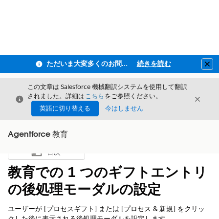
ただいま大変多くのお問い合わせをいただいており、ご連絡までにお時間を頂戴しております
続きを読む
Clo
この文章は Salesforce 機械翻訳システムを使用して翻訳
されました。詳細は
こちら
をご参照ください。
閉じる
閉じ
閉じる
英語に切り替える
今はしません
Agentforce 教育
目次
目次を表示
教育での 1 つのギフトエントリ
の後処理モーダルの設定
ユーザーが [プロセスギフト] または [プロセス & 新規] をクリッ
クした後に表示される後処理モーダルを設定します。