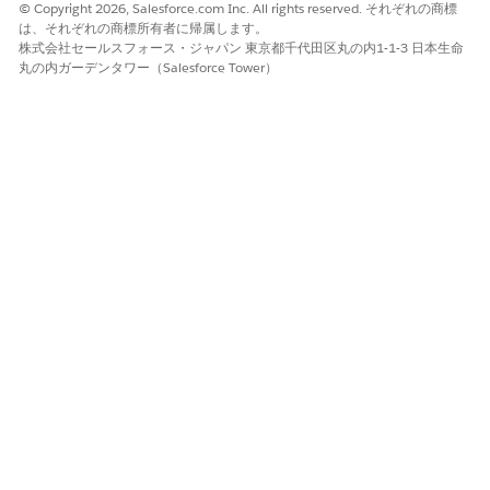
© Copyright 2026, Salesforce.com Inc. All rights reserved. それぞれの商標
に基本的なフォームを示しています。
は、それぞれの商標所有者に帰属します。
株式会社セールスフォース・ジャパン 東京都千代田区丸の内1-1-3 日本生命
giftEntryTributePostSave.html:
丸の内ガーデンタワー（Salesforce Tower）
<template>

    <section class="slds-card">

        <div class="slds-card__header slds-grid slds-
            <header class="slds-media slds-media_cent
                <div class="slds-media__figure">

                    <span class="slds-icon_container 
                        <svg class="slds-icon slds-ic
                            <use xlink:href="/assets/
                        </svg>

                    </span>

                </div>

                <div class="slds-media__body">

                    <h2 class="slds-card__header-titl
                        Create Tribute

                    </h2>

                </div>

            </header>
