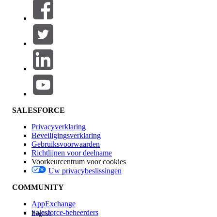
Filters (0)
FILTERS SELECTEREN
Productgebied
Toevoegen
Invloed op functies
SALESFORCE
Privacyverklaring
Beveiligingsverklaring
Gebruiksvoorwaarden
Richtlijnen voor deelname
Voorkeurcentrum voor cookies
Uw privacybeslissingen
Edition
COMMUNITY
AppExchange
Salesforce-beheerders
English