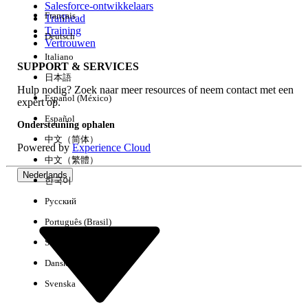
Salesforce-ontwikkelaars
Français
Trailhead
Ervaring
Training
Deutsch
Vertrouwen
Italiano
SUPPORT & SERVICES
日本語
Hulp nodig? Zoek naar meer resources of neem contact met een
Alles wissen
Gereed
Español (México)
expert op.
Español
Ondersteuning ophalen
中文（简体）
Powered by
Experience Cloud
中文（繁體）
Nederlands
한국어
Русский
Português (Brasil)
Suomi
Dansk
Svenska
Geen resultaten