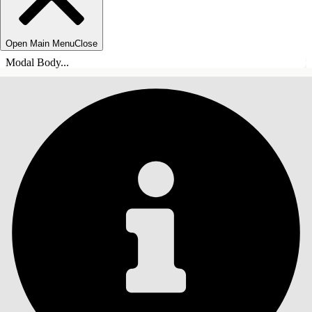
Open Main Menu
Close
Modal Body...
INHOUDSOPGAVE
Zoeken
Inhoudsopgave
weergeven
Inhoudsopgave