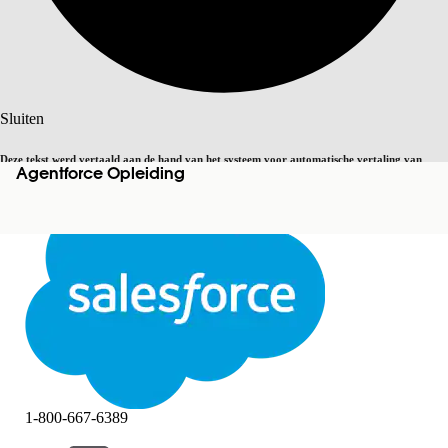
Zoeken
Sluiten
Deze tekst werd vertaald aan de hand van het systeem voor automatische vertaling van
Agentforce Opleiding
Overschakelen op Engels
Niet nu
Salesforce. U vindt
hier
meer details.
Sluiten
Sluiten
1-800-667-6389