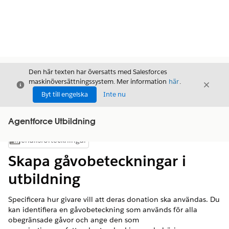
Den här texten har översatts med Salesforces
maskinöversättningssystem. Mer information
här
.
Stäng
Stäng
Stäng
Byt till engelska
Inte nu
Agentforce Utbildning
Innehållsförteckningar
Visa innehållsförteckning
Skapa gåvobeteckningar i
utbildning
Specificera hur givare vill att deras donation ska användas. Du
kan identifiera en gåvobeteckning som används för alla
obegränsade gåvor och ange den som