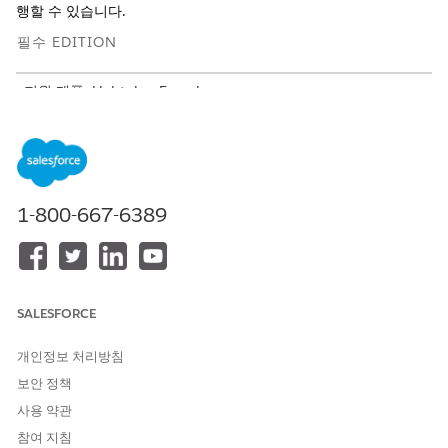
행할 수 있습니다.
필수 EDITION
지원 제품: Lightning Experience
Education Cloud:
Enterprise
,
Performance
,
Unlimited
및
Developer
Edition
Nonprofit Cloud:
Enterprise
,
Unlimited
및
Developer
Edition
1-800-667-6389
필요한 사용자 권한
플로 구성:
변경된 Education Cloud 전체
액세스 권한 집합
SALESFORCE
AND
개인정보 처리방침
플로 관리
보안 정책
시작 전:
사용 약관
참여 지침
Salesforce for Slack 통합 활성화