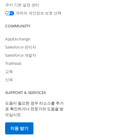
Salesforce 및 Slack 연결
쿠키 기본 설정 센터
귀하의 개인정보 보호 선택
설정에서
Flows(플로)
를 찾아서 선택합니다.
선택
잠재 고객 조사: Research Request Case
를 만듭니다.
COMMUNITY
Save as New Flow(새 플로로 저장)
를 클릭합니다.
검색 요청 만들기 사례
요소를 수정합니다.
AppExchange
요소를 선택한 다음,
검색 요청 사례
구성 요소를 클릭합니
다.
Salesforce 관리자
속성 패널에서
Slack 채널 표시
를 선택합니다.
Salesforce 개발자
플로가 실행되면 연구 요청 사례 만들기 화면에 이 연구 요
Trailhead
청에 대한
Slack 채널 만들기
확인란이 표시됩니다. 확인란
텍스트를 변경하려면 사용자 정의 레이블을 입력합니다.
교육
신뢰
변경 사항을 저장합니다.
연구 요청 사례 레코드 만들기
요소 다음에 Decision 요소를 추
SUPPORT & SERVICES
가합니다.
Decision 요소는
변수가 true인지 확인
createSlackChannel
도움이 필요한 경우 리소스를 추가
합니다.
로 확인하거나 전문가의 도움을 받
요소 추가
를 클릭합니다.
으십시오.
검색하여
결정
을 선택합니다.
요소에 레이블을 지정합니다. 예를 들어, 만들
Slack 채널
지원 받기
이 있습니까?
를 입력합니다.