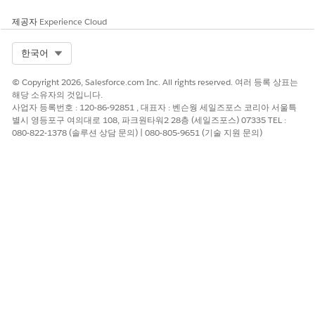
새 결과 경로에 결과 레이블로
를 입력합니다. 고유한 결
예
제공자
Experience Cloud
과 API 이름도 입력합니다. 예를 들어,
입니다.
HasSlackChannelToCreate
결과를 실행하기 위한 조건 요구 사항에 다음 조건을 설정합
Select Org
한국어
니다.
자원에 대해
연구 요청 사례 만들기
화면을 선택하고,
© Copyright 2026, Salesforce.com Inc. All rights reserved. 여러 등록 상표는
해당 소유자의 것입니다.
researchRequestCase
화면 구성 요소를 선택한 다음,
사업자 등록번호 : 120-86-92851 , 대표자 : 벤슨웡 세일즈포스 코리아 서울특
createSlackChannel
을 선택합니다.
별시 영등포구 여의대로 108, 파크원타워2 28층 (세일즈포스) 07335 TEL :
연산자에
같음
을 선택합니다.
080-822-1378 (솔루션 상담 문의) | 080-805-9651 (기술 지원 문의)
값으로
True
를 선택합니다.
예 경로에 작업 요소를 추가합니다.
요소 추가
를 클릭합니다.
검색하여 Slack에서
Salesforce 채널 만들기
를 선택합니다.
요소에 레이블을 지정합니다.
Salesforce 레코드 ID 입력 값을 설정하려면 모든 자원에서
검색 요청 사례 만들기
에서
사례
를 선택한 다음,
사례 소스
ID
를 선택합니다.
예 및 기본 결과 경로가 모두
성공 메시지
화면 요소에 연결되어
있는지 확인합니다.
Slack 작업이 실패할 때 오류 메시지를 표시하려면 요소에 오류