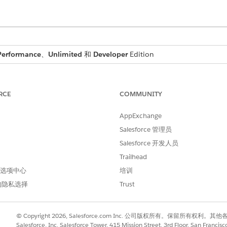
Performance
、
Unlimited
和
Developer
Edition
nlimited
和
Developer
Edition
RCE
COMMUNITY
修改 Education Cloud
AppExchange
Salesforce 管理员
和
Salesforce 开发人员
管理流
Trailhead
 首选项中心
培训
的隐私选择
Trust
© Copyright 2026, Salesforce.com Inc. 公司版权所有。保留所
Salesforce, Inc. Salesforce Tower, 415 Mission Street, 3rd Floor, San Francis