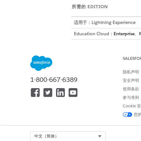
所需的 EDITION
适用于：Lightning Experience
Education Cloud：
Enterprise
、
Nonprofit Cloud：
Enterprise
、
U
SALESFO
所需用户权限
配置流：
隐私声明
1-800-667-6389
安全声明
使用条款
参与准则
Cookie
在开始前：
您
启用 Salesforce for Slack 集成
连接 Salesforce 和 Slack
Select Org
中文（简体）
从“设置”中，查找并选择
流
。