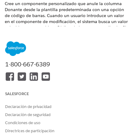
Cree un componente personalizado que anule la columna
Donante desde la plantilla predeterminada con una opción
de código de barras. Cuando un usuario introduce un valor
en el componente de modificación, el sistema busca un valor
coincidente en un objeto Código de barras personalizado. Si
se encuentra una coincidencia, los valores de ese registro
rellenan otras columnas en la cuadrícula Entrada de regalo.
EDICIONES NECESARIAS
1-800-667-6389
MODIFICACIONES OBLIGATORIAS
Disponible en: Lightning Experience
Disponible en:
Enterprise Edition
,
Performance Edition
,
Unlimited Edition
y
Developer Edition
con Education Cloud
SALESFORCE
Disponible en: Ediciones
Enterprise
,
Unlimited
y
Developer
con Nonprofit Cloud
Declaración de privacidad
Declaración de seguridad
Componentes de visualización de celdas
Condiciones de uso
De forma predeterminada, el componente de columna
Directrices de participación