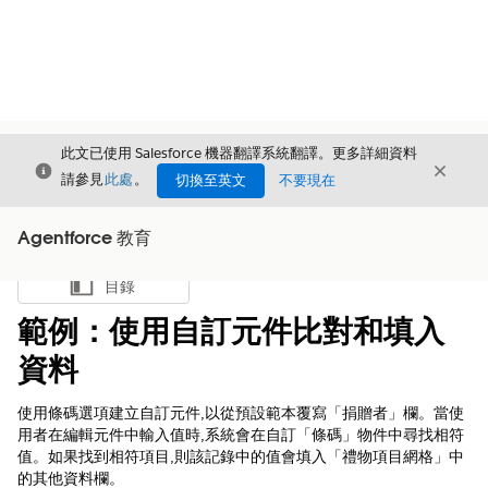
此文已使用 Salesforce 機器翻譯系統翻譯。更多詳細資料
結束
結束
結束
請參見
此處
。
切換至英文
不要現在
Agentforce 教育
目錄
顯示目錄
範例：使用自訂元件比對和填入
資料
使用條碼選項建立自訂元件,以從預設範本覆寫「捐贈者」欄。當使
用者在編輯元件中輸入值時,系統會在自訂「條碼」物件中尋找相符
值。如果找到相符項目,則該記錄中的值會填入「禮物項目網格」中
的其他資料欄。