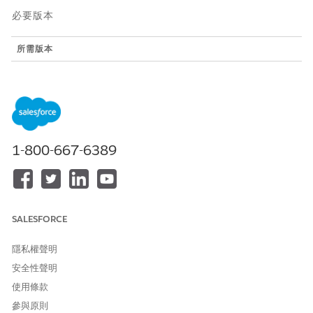
必要版本
所需版本
提供版本：Lightning Experience
提供版本：具備 Education Cloud 的
Enterprise
、
Performance
、
Unlimited
及
Developer
Edition
提供版本：具備 Nonprofit Cloud 的
Enterprise
、
Unlimited
及
1-800-667-6389
Developer
Edition
儲存格顯示元件
依預設,「指定」欄元件會顯示空白值。如果某個指定與「禮物項
SALESFORCE
目」列相關聯,資料欄元件會將金額串連至該指定,並在網格中顯示,
例如 $100。如果有兩個以上的指定,則網格會顯示摘要值,例如「2
隱私權聲明
個指定」。
安全性聲明
「儲存格顯示」元件具有下列需求:
使用條款
JavaScriptjs 檔案中的 tagName 值。
參與原則
@api 參數,作為從網格傳遞的輸入內容。