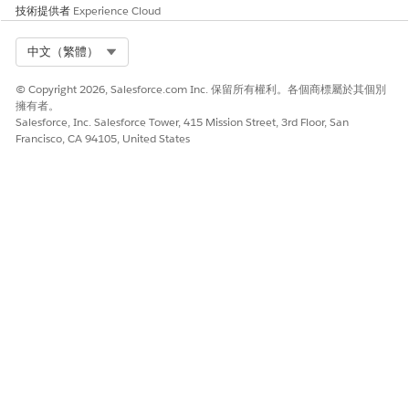
技術提供者
Experience Cloud
     * Example Method:

     * This getter function displays various fields i
Select Org
中文（繁體）
     * that is specified in the yaml file configurati
     * @returns {*|string}

© Copyright 2026, Salesforce.com Inc. 保留所有權利。各個商標屬於其個別
     */

擁有者。
    get columnDisplayValue() {

Salesforce, Inc. Salesforce Tower, 415 Mission Street, 3rd Floor, San
        let response = this.params?.data?.properties?
Francisco, CA 94105, United States
        if (this.params?.data?.LastName) {

            response = this.params?.data?.FirstName +
            if (this.params?.data?.Salutation) {

                response = this.params?.data?.Salutat
            }

        }

        return response || '(pending)';

    }

}

// Tagname is required for the component to function

儲存格編輯元件