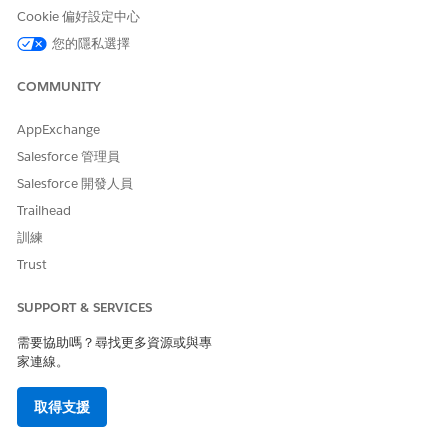
Cookie 偏好設定中心
在此範例中,顯示元件會顯示「條碼」欄。在輸入任何資料之前,資料
您的隱私選擇
會顯示為待處理。當系統找到相符值時,欄會更新以顯示捐贈者的名
稱。
COMMUNITY
giftEntryGridBarCodeDisplayColumn.html
AppExchange
<template>

Salesforce 管理員
    <p>{columnDisplayValue}</p>

Salesforce 開發人員
Trailhead
giftEntryGridBarCodeDisplayColumn.js
訓練
Trust
import { api, LightningElement } from 'lwc';

SUPPORT & SERVICES
export default class GiftEntryGridBarCodeDisplayColum
需要協助嗎？尋找更多資源或與專
    /**

家連線。
     * params is the only inbound property passed to 
     */

    @api params;

取得支援
    /**
