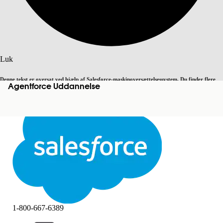
Søg
Luk
Denne tekst er oversat ved hjælp af Salesforce-maskinoversættelsessystem. Du finder flere
Agentforce Uddannelse
Skift til engelsk
Ikke nu
detaljer
her
.
Luk
Luk
1-800-667-6389