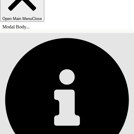
Open Main Menu
Close
Modal Body...
INDHOLD
Søg
Vis indholdsfortegnelse
Indhold