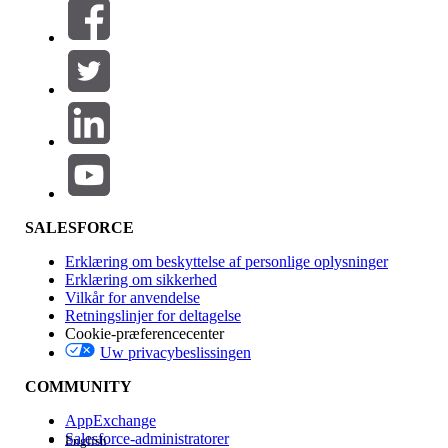
Filtre (0)
VÆLG FILTRE
Tilføj
Produktområde
Funktionspåvirkning
SALESFORCE
Erklæring om beskyttelse af personlige oplysninger
Erklæring om sikkerhed
Vilkår for anvendelse
Retningslinjer for deltagelse
Cookie-præferencecenter
Uw privacybeslissingen
Version
COMMUNITY
AppExchange
Salesforce-administratorer
English