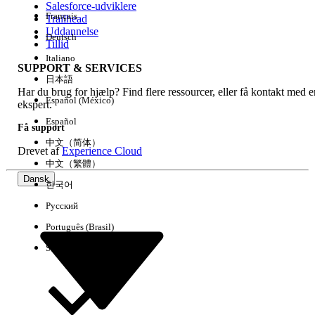
Salesforce-udviklere
Français
Trailhead
Experience
Uddannelse
Deutsch
Tillid
Italiano
SUPPORT & SERVICES
日本語
Har du brug for hjælp? Find flere ressourcer, eller få kontakt med e
Ryd alle
Udført
Español (México)
ekspert.
Español
Få support
中文（简体）
Drevet af
Experience Cloud
中文（繁體）
Dansk
한국어
Русский
Português (Brasil)
Suomi
Ingen resultater