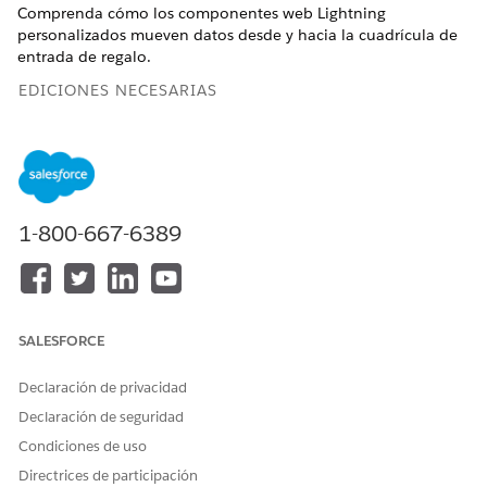
Comprenda cómo los componentes web Lightning
personalizados mueven datos desde y hacia la cuadrícula de
entrada de regalo.
EDICIONES NECESARIAS
MODIFICACIONES OBLIGATORIAS
Disponible en: Lightning Experience
Disponible en:
Enterprise Edition
,
Performance Edition
,
1-800-667-6389
Unlimited Edition
y
Developer Edition
con Education Cloud
Disponible en: Ediciones
Enterprise
,
Unlimited
y
Developer
con Nonprofit Cloud
SALESFORCE
Propiedades enviadas a un componente desde la
cuadrícula Entrada de regalo
Declaración de privacidad
La Cuadrícula de entrada de regalo pasa datos de filas a
Declaración de seguridad
componentes web Lightning personalizados a través de la
Condiciones de uso
propiedad params para componentes de celda y la propiedad
rowData para modales.
Directrices de participación