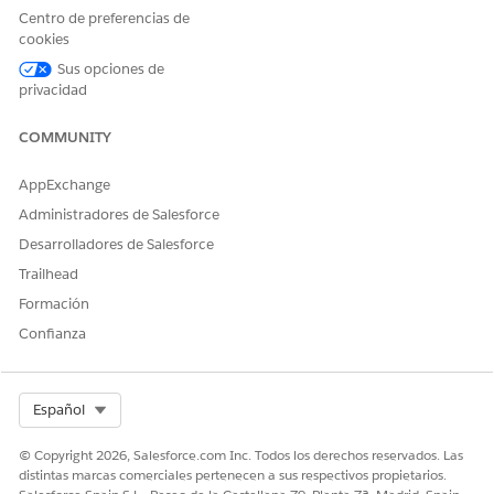
Centro de preferencias de
PROPIEDAD
DESCRIPCIÓN
cookies
Sus opciones de
parámetros
Disponible en los
privacidad
componentes
Modificación de celda y
Visualización de celda.
COMMUNITY
Contiene las
propiedades de la fila
AppExchange
actual en la cuadrícula
Entrada de regalo y los
Administradores de Salesforce
servicios de cuadrícula
Desarrolladores de Salesforce
subyacentes.
contiene
params.data
Trailhead
valores de campo
Formación
correspondientes a
campos de objeto
Confianza
GiftEntry además de
representaciones de
objetos de campos de
búsqueda y lista de
Select Org
Español
selección. Los campos
que aún no se rellenan
© Copyright 2026, Salesforce.com Inc. Todos los derechos reservados. Las
en una nueva fila no se
distintas marcas comerciales pertenecen a sus respectivos propietarios.
incluyen en la