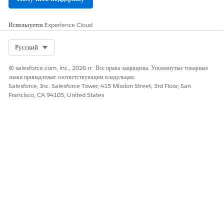
rowData
Доступно в модале столбца
и модале обработки
сообщения.
Используется
Experience Cloud
Содержит значения полей,
соответствующие полям
объекта GiftEntry, в
Select Org
Русский
дополнение к
представлениям объектов
© salesforce.com, inc., 2026 гг. Все права защищены. Упомянутые товарные
полей поиска и
знаки принадлежат соответствующим владельцам.
раскрывающегося списка.
Salesforce, Inc. Salesforce Tower, 415 Mission Street, 3rd Floor, San
Поля, еще не заполненные
Francisco, CA 94105, United States
в новой строке, не
добавляются в коллекцию
rowData.
Используйте
rowData.{g
iftEntryfieldName}
для
извлечения значений
полей строк.
В модале обработки
сообщений rowData также
будет содержать код
созданных записей,
например, код записи
подарка (как
)
rowData.Id
и код транзакции подарка