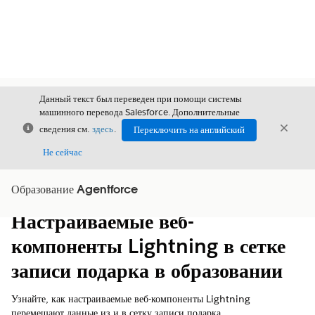
Данный текст был переведен при помощи системы
машинного перевода Salesforce. Дополнительные
Закрыть
Закры
сведения см.
здесь
.
Переключить на английский
Закрыт
Не сейчас
Образование Agentforce
Содержание
Показать содержание
Настраиваемые веб-
компоненты Lightning в сетке
записи подарка в образовании
Узнайте, как настраиваемые веб-компоненты Lightning
перемещают данные из и в сетку записи подарка.