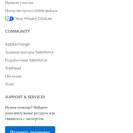
редактирования ячеек и
Правила участия
отображения ячеек.
Центр настроек cookie-файлов
Содержит свойства
текущей строки в сетке
Your Privacy Choices
записи подарка и
основных сетевых услуг.
COMMUNITY
содержит
params.data
значения полей,
AppExchange
соответствующие полям
объекта GiftEntry, в
Администраторы Salesforce
дополнение к
Разработчики Salesforce
представлениям объектов
полей поиска и
Trailhead
раскрывающегося списка.
Обучение
Поля, еще не заполненные
в новой строке, не
Trust
добавляются в коллекцию
данных.
SUPPORT & SERVICES
Значения полей строк
можно извлечь
Нужна помощь? Найдите
посредством
params.dat
дополнительные ресурсы или
a.{giftEntryfieldNam
свяжитесь с экспертом.
e}
.
Получить поддержку