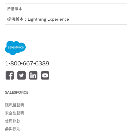
所需版本
提供版本：Lightning Experience
提供版本：具備 Education Cloud 的
Enterprise
、
Performance
、
Unlimited
及
Developer
Edition
提供版本：具備 Nonprofit Cloud 的
Enterprise
、
Unlimited
及
Developer
Edition
1-800-667-6389
從禮物項目網格傳送至元件的內容
「禮物項目網格」會透過儲存格元件的 params 內容,以及 modals
的 rowData 內容,將資料列資料傳送至自訂 Lightning Web 元件。
SALESFORCE
內容
描述
參數
適用於「儲存格編輯」和
隱私權聲明
「儲存格顯示」元件。
安全性聲明
包含「禮物項目網格」內目
使用條款
前列的內容以及基本網格服
務。
參與原則