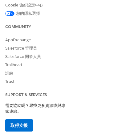
包含對應至
params.data
Cookie 偏好設定中心
GiftEntry 物件欄位的欄位
值,以及對應和選項清單欄
您的隱私選擇
位的物件表示。尚未填入新
列的欄位不會包含在資料集
COMMUNITY
合中。
資料列欄位值可使用
para
AppExchange
ms.data.{giftEntryfie
ldName}
取得。
Salesforce 管理員
Salesforce 開發人員
rowData
適用於資料欄模式和後續處
Trailhead
理模式。
訓練
除了對應和選項清單欄位的
物件表示外,包含對應至
Trust
GiftEntry 物件欄位的欄位
值。尚未填入新列的欄位不
SUPPORT & SERVICES
會包含在 rowData 集合
中。
需要協助嗎？尋找更多資源或與專
您可以使用
rowData.{gi
家連線。
ftEntryfieldName}
取得
列欄位值。
取得支援
在「後續處理強制回應」
中,rowData 也會包含產生
的記錄識別碼,例如「禮物