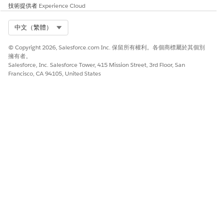
技術提供者
Experience Cloud
項目識別碼」(作為
rowDa
ta.Id
) 和「禮物交易識別
Select Org
碼」(作為
中文（繁體）
rowData.Gift
TransactionId
)。
© Copyright 2026, Salesforce.com Inc. 保留所有權利。各個商標屬於其個別
擁有者。
Salesforce, Inc. Salesforce Tower, 415 Mission Street, 3rd Floor, San
將資料傳送回禮物項目網格
Francisco, CA 94105, United States
欄強制回應
資料欄強制回應和儲存格編輯元件使用不同的機制將資料傳回至
「禮物項目網格」。
「欄模型」會在包含強制回應標題 (如範本中定義) 以及「繼續」和
「取消」按鈕的包裝 Lightning Web 元件中呈現。
「繼續」按鈕是使用者按一下以關閉自訂強制回應的按鈕。它會呼
叫這些必要的公開函數:
函數
描述
@api validate()
傳回具有兩個內容的物件:
isValid:true 或 false,表示