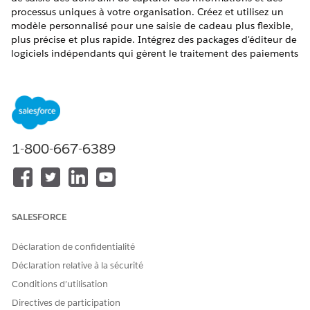
processus uniques à votre organisation. Créez et utilisez un
modèle personnalisé pour une saisie de cadeau plus flexible,
plus précise et plus rapide. Intégrez des packages d'éditeur de
logiciels indépendants qui gèrent le traitement des paiements
et d'autres fonctionnalités.
ÉDITIONS REQUISES
ÉDITIONS NÉCESSAIRES
Disponible dans : Lightning Experience
1-800-667-6389
Disponible dans :
Enterprise
,
Performance
,
Unlimited
et
Developer
Editions avec Education Cloud
Disponible avec : Éditions
Enterprise
,
Unlimited
et
SALESFORCE
Developer
avec Nonprofit Cloud
Déclaration de confidentialité
Premiers pas avec la personnalisation de la grille de saisie
de dons dans Education
Déclaration relative à la sécurité
Les composants Web Lightning personnalisés doivent
Conditions d’utilisation
satisfaire à des exigences spécifiques avant que la Grille de
Directives de participation
saisie de dons puisse les utiliser en tant que fenêtres