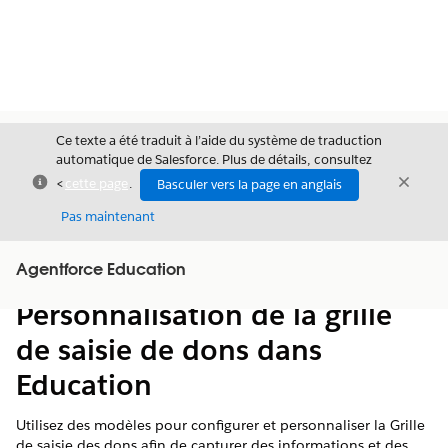
Ce texte a été traduit à l’aide du système de traduction
automatique de Salesforce. Plus de détails, consultez
Fermer
Ferme
<
cette page
.
Basculer vers la page en anglais
Fermer
Pas maintenant
Table des
Agentforce Education
Afficher la table des matières
matières
Personnalisation de la grille
de saisie de dons dans
Education
Utilisez des modèles pour configurer et personnaliser la Grille
de saisie des dons afin de capturer des informations et des