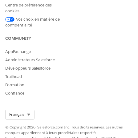
modales de post-traitement, fenêtres modales de colonne
Centre de préférence des
cookies
ou composants de colonne.
Vos choix en matière de
Composants Web Lightning personnalisés dans Grille de
confidentialité
saisie de dons dans Education
Comprenez comment les composants Web Lightning
COMMUNITY
personnalisés déplacent les données depuis et vers la
Grille de saisie de dons.
AppExchange
Configuration de composants Web Lightning dans
Administrateurs Salesforce
Education
Développeurs Salesforce
Configurez des composants Web Lightning personnalisés
Trailhead
pour les trois types de placement disponibles dans la
Grille de saisie de dons : fenêtres modales de post-
Formation
traitement, fenêtres modales de colonne et composants
Confiance
de colonne.
Select Org
Français
CET ARTICLE A-T-IL RÉSOLU VOTRE PROBLÈME ?
© Copyright 2026, Salesforce.com Inc. Tous droits réservés. Les autres
marques appartiennent à leurs propriétaires respectifs.
Dites-nous ce que nous pouvons améliorer !