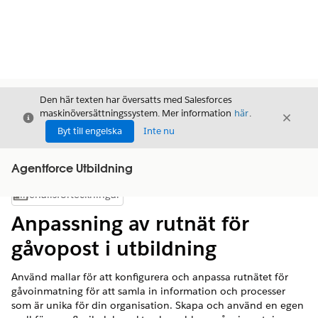
Den här texten har översatts med Salesforces
maskinöversättningssystem. Mer information
här
.
Stäng
Stäng
Stäng
Byt till engelska
Inte nu
Agentforce Utbildning
Innehållsförteckningar
Visa innehållsförteckning
Anpassning av rutnät för
gåvopost i utbildning
Använd mallar för att konfigurera och anpassa rutnätet för
gåvoinmatning för att samla in information och processer
som är unika för din organisation. Skapa och använd en egen