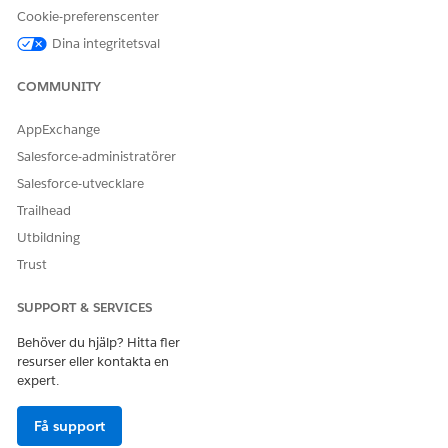
Förstå hur egna Lightning flyttar data från och till
Cookie-preferenscenter
gåvopostrutnätet.
Dina integritetsval
Lightning i utbildning
COMMUNITY
Konfigurera egna Lightning för de tre placeringstyperna
som är tillgängliga i rutnätet Gåvopost:
AppExchange
efterbearbetningsmoduler, kolumnmoduler och
kolumnkomponenter.
Salesforce-administratörer
Salesforce-utvecklare
Trailhead
Utbildning
LÖSTE DENNA ARTIKEL DITT PROBLEM?
Trust
Berätta för oss vad vi kan förbättra!
SUPPORT & SERVICES
Ja
Nej
Behöver du hjälp? Hitta fler
resurser eller kontakta en
expert.
Få support