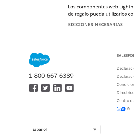
Los componentes web Lightnin
de regalo pueda utilizarlos
EDICIONES NECESARIAS
MODIFICACIONES OBLIGATORI
Disponible en: Lightning Experi
SALESFO
Disponible en:
Enterprise Ed
Declaraci
Disponible en: Ediciones
Ent
1-800-667-6389
Declaraci
La cuadrícula de entrada de 
Condicio
Directric
Modal de postprocesamiento 
Centro de
Modales de columna
Componente Visualización d
Sus
Componente Modificación de
Para hacer que un componente
Select Org
Español
archivo de
cum
js-meta.xml