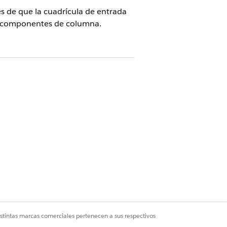
s de que la cuadrícula de entrada
o componentes de columna.
dition
con Education Cloud
estas áreas:
 de regalo, asegúrese de que su
istintas marcas comerciales pertenecen a sus respectivos