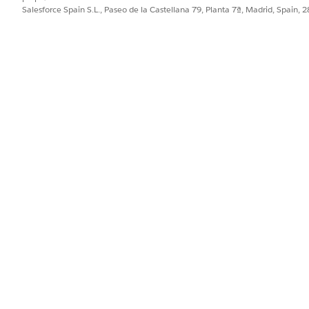
Salesforce Spain S.L., Paseo de la Castellana 79, Planta 7ª, Madrid, Spain, 
.
erdadero
s.
ía para configurar un archivo
:
js-meta.xml
g="UTF-8"?>

xmlns="http://soap.sforce.com/2006/04/metadata">

rsion>

sed>

 Tribute Post Save</masterLabel>

 GiftTribute record as a post-processing step for Single 
PROBLEMA?
ejorar!