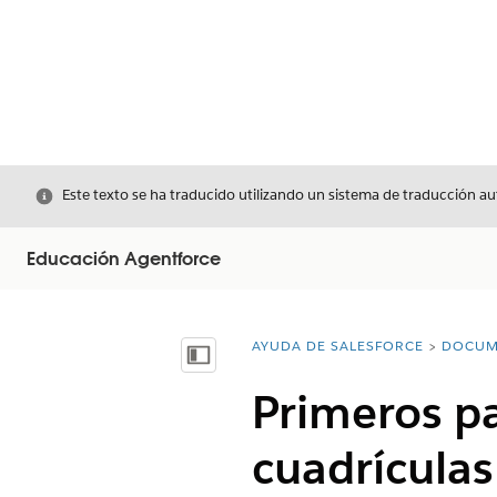
Cerrar
Este texto se ha traducido utilizando un sistema de traducción a
Educación Agentforce
AYUDA DE SALESFORCE
DOCUM
Usted está aquí:
Mostrar índice de materias
Primeros pa
cuadrículas