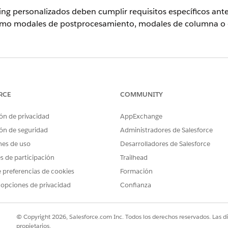
g personalizados deben cumplir requisitos específicos ante
 como modales de postprocesamiento, modales de columna 
AS
ence
RCE
COMMUNITY
ition
,
Performance Edition
,
Unlimited Edition
y
Developer E
ón de privacidad
AppExchange
erprise
,
Unlimited
y
Developer
con Nonprofit Cloud
ón de seguridad
Administradores de Salesforce
regalo admite componentes web Lightning personalizados en 
nes de uso
Desarrolladores de Salesforce
es de participación
Trailhead
para entrada de regalo única
 preferencias de cookies
Formación
e celda en el tipo de columna Componente
 opciones de privacidad
Confianza
 celda en el tipo de columna Componente
 web Lightning esté disponible en la cuadrícula de entrada
© Copyright 2026, Salesforce.com Inc. Todos los derechos reservados. Las d
ple estos requisitos:
propietarios.