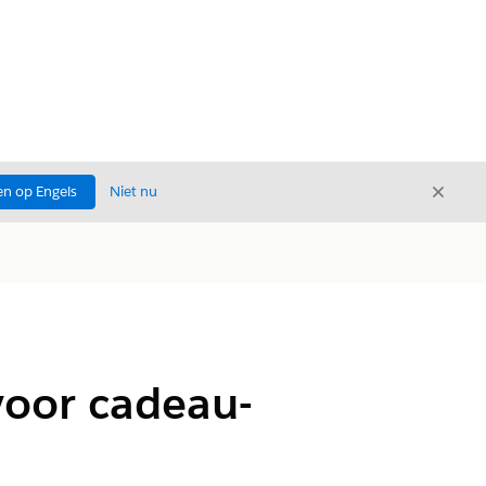
Sluite
n op Engels
Niet nu
Sluiten
voor cadeau-