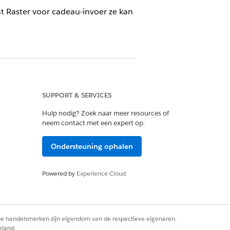
 Raster voor cadeau-invoer ze kan
SUPPORT & SERVICES
n Cloud.
Hulp nodig? Zoek naar meer resources of
neem contact met een expert op.
ze gebieden:
Ondersteuning ophalen
Powered by
Experience Cloud
r, zorgt u ervoor dat het
js-
rse handelsmerken zijn eigendom van de respectieve eigenaren.
rland