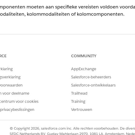
ponenten moeten aan specifieke vereisten voldoen voordat
odaliteiten, kolommodaliteiten of kolomcomponenten.
ience
RCE
COMMUNITY
erformance
,
Unlimited
en
Developer
Editions met Educatio
rklaring
AppExchange
nlimited
en
Developer
Edition met Nonprofit Cloud
gsverklaring
Salesforce-beheerders
er ondersteunt aangepaste Lightning webcomponenten in de
voorwaarden
Salesforce-ontwikkelaars
en voor deelname
Trailhead
voer van één cadeau
centrum voor cookies
Training
 het kolomtype Component
privacybeslissingen
Vertrouwen
or het kolomtype Component
nent beschikbaar wilt maken in het Raster van cadeau-invoe
© Copyright 2026, salesforce.com inc. Alle rechten voorbehouden. De dive
eisten voldoet:
SFDC Netherlands BV, Gustav Mahlerlaan 2970, 1081 LA, Amsterdam, Nede