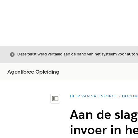
Sluiten
Deze tekst werd vertaald aan de hand van het systeem voor automa
Agentforce Opleiding
HELP VAN SALESFORCE
DOCUM
U bent hier:
Inhoudsopgave weergeven
Aan de slag
invoer in h