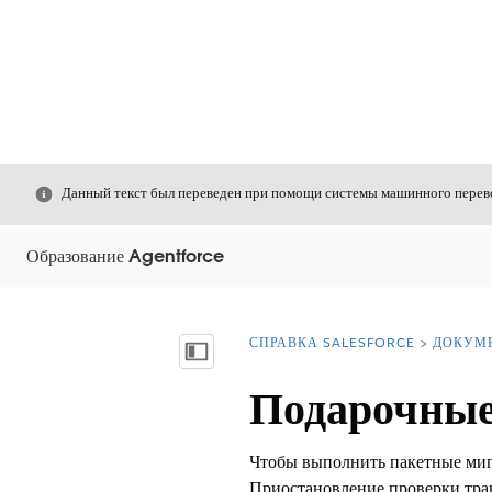
Закрыть
Данный текст был переведен при помощи системы машинного перево
Образование Agentforce
СПРАВКА SALESFORCE
ДОКУМ
Вы находитесь здесь:
Показать содержание
Подарочные
Чтобы выполнить пакетные мигр
Приостановление проверки тран