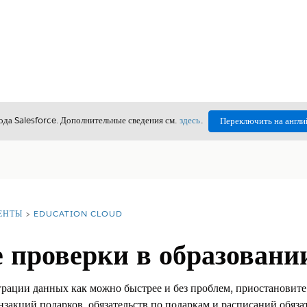
да Salesforce. Дополнительные сведения см.
здесь
.
Переключить на англи
ЕНТЫ
EDUCATION CLOUD
 проверки в образовани
ации данных как можно быстрее и без проблем, приостановите
закций подарков, обязательств по подаркам и расписаний обяза