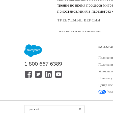
трение во время процесса мигр
приостановления в параметрах с
ТРЕБУЕМЫЕ ВЕРСИИ
ТРЕБУЕМЫЕ ВЫПУСКИ
Доступно в: Lightning Experienc
SALESFO
Доступно в: выпусках
Enterpr
Положени
Доступно в версиях: Версии
E
1-800-667-6389
Положение
Условия и
ТРЕБУЕМЫЕ ПОЛНОМОЧИЯ П
Правила у
Для настройки параметров сбора с
Центр нас
You
Вы можете приостановить прове
подарков на основе полезных д
Select Org
Русский