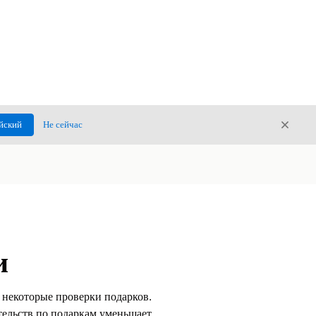
Закры
йский
Не сейчас
Закрыт
и
 некоторые проверки подарков.
тельств по подаркам уменьшает