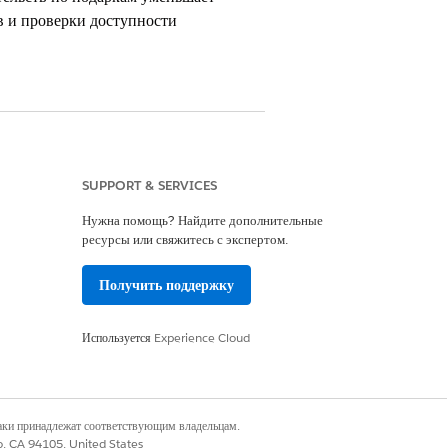
в и проверки доступности
SUPPORT & SERVICES
Нужна помощь? Найдите дополнительные
onprofit Cloud
ресурсы или свяжитесь с экспертом.
Получить поддержку
енный полный доступ Education
Используется
Experience Cloud
. Чтобы приостановить проверки
наки принадлежат соответствующим владельцам.
co, CA 94105, United States