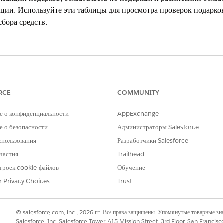
ации. Используйте эти таблицы для просмотра проверок подарко
бора средств.
e
RCE
COMMUNITY
ise
,
Performance
,
Unlimited
и
Developer
с Education Cloud
е о конфиденциальности
AppExchange
nterprise
Edition,
Unlimited
Edition и
Developer
Edition с N
 о безопасности
Администраторы Salesforce
спользования
Разработчики Salesforce
ОЛЬЗОВАТЕЛЯ
частия
Trailhead
редств:
Набор полномочий «Измен
троек cookie-файлов
Обучение
Cloud»
r Privacy Choices
Trust
рки подарков для миграции данных в параметрах сбора средств
анных, используйте
Fundraising Business Process API
.
© salesforce.com, inc., 2026 гг. Все права защищены. Упомянутые товарные з
Salesforce, Inc. Salesforce Tower, 415 Mission Street, 3rd Floor, San Francis