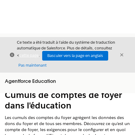
Ce texte a été traduit à l’aide du système de traduction
automatique de Salesforce. Plus de détails, consultez
Fermer
Ferme
<
cette page
.
Basculer vers la page en anglais
Fermer
Pas maintenant
Table des
Agentforce Education
Afficher la table des matières
matières
Cumuls de comptes de foyer
dans l'éducation
Les cumuls des comptes du foyer agrègent les données des
dons du foyer et de tous ses membres. Découvrez ce qu'est un
compte de foyer, les exigences pour le configurer et en quoi