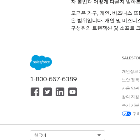
자 롤업과 어떻게 다른지 알아봅
모금은 가구, 개인, 비즈니스 
은 범위입니다. 개인 및 비즈니
구성원의 트랜잭션 및 소프트 
가구 계정이란 무엇입니까?
가구 계정은 가구 유형이 있는 
SALESFO
드를 통해 가구와 연결된 개인 
개인정보
1-800-667-6389
가구 롤업 전제 조건
보안 정책
사용 약관
가구 계정에 대한 롤업 데이터를
참여 지침
사용자에게 모금 라이센스 및 
쿠키 기본
개인 계정 설정
귀하
필요한 사용자에게 그룹 멤버십 
여러 계정에 연락처를
설정합니
데이터 처리 엔진(DPE)용 데
Select Org
한국어
DonorGiftSummary DPE 작