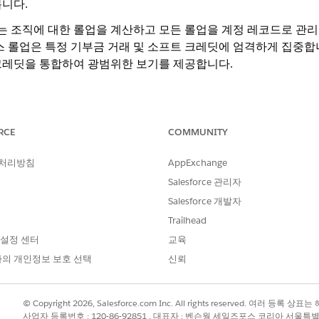
니다.
또는 조직에 대한 롤업을 계산하고 모든 롤업을 계정 레코드로 관리
스 롤업은 특정 기부금 거래 및 소프트 크레딧에 엄격하게 집중합니
크레딧을 통합하여 광범위한 보기를 제공합니다.
하나의 관련 당사자 관계 그룹 레코드가 있는 비 개인 계정입니다.
RCE
COMMUNITY
계정입니다.
 처리방침
AppExchange
Salesforce 관리자
Salesforce 개발자
 표시하려면 다음 요구 사항을 완료해야 합니다.
Trailhead
권한 할당
 설정 센터
교육
의 개인정보 보호 선택
신뢰
권한 집합 할당
다
.
이터 파이프라인 켜기
© Copyright 2026, Salesforce.com Inc. All rights reserved. 여러 등
업을
실행하거나 예약합니다
.
사업자 등록번호 : 120-86-92851 , 대표자 : 벤슨웡 세일즈포스 코리아 서울특