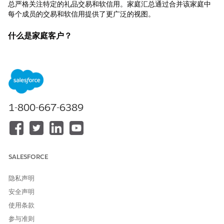
总严格关注特定的礼品交易和软信用。家庭汇总通过合并该家庭中
每个成员的交易和软信用提供了更广泛的视图。
什么是家庭客户？
家庭客户是一个非个人客户，它有一个家庭类型的关联方关系组记
录。家庭成员是通过客户联系人关系记录与家庭相关联的个人客
户。
家庭汇总先决条件
1-800-667-6389
要显示家庭客户的累计数据，请确保您满足这些要求：
为用户分配资金募集许可证和权限
。
打开个人客户
。
将小组成员权限集分配给必要的用户。
SALESFORCE
设置多个客户的联系人
为数据处理引擎 (DPE) 打开数据漏斗。
隐私声明
运行或计划 DonorGiftSummary DPE 作业。
安全声明
如何聚合家庭汇总数据
使用条款
数据处理引擎 (DPE) 在通过礼品交易和软信用计算家庭累计值之
参与准则