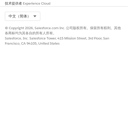
摘要
期
合。
技术提供者
Experience Cloud
首次定期礼品开始日
期
Select Org
中文（简体）
上次重复礼品付款日
期
© Copyright 2026, Salesforce.com Inc. 公司版权所有。保留所有权利。其他
已付定期付款总额
各商标均为其各自的所有人所有。
已付经常性分期付款
Salesforce, Inc. Salesforce Tower, 415 Mission Street, 3rd Floor, San
总额
Francisco, CA 94105, United States
软信贷摘
第一个软信用金额
如果您直接将软信用绑
要
第一个软信贷日期
定到家庭客户而不是成
最高的软信用金额
员，礼品软信用不会累
最高的软信用日期
计到这些字段。绑定到
上次软信用金额
相同礼品交易的重复软
上次软信用日期
信用仅计算一次。但
软信用计数
是，如果您将礼品交易
硬信用和软信用总额
链接到一个家庭成员，
硬信用和软信用总额
并对另一个成员进行软
信用，硬信用和软信用
总额字段不会重复。
重要捐赠
平均礼品金额
家庭自己的礼物和所有
指标
最佳礼品年份
成员的礼物之间的聚