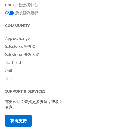
前，收集并平展数据。
Cookie 首选项中心
捐赠交易
您的隐私选择
DPE 收集直接属于家庭客户的礼品交易和捐赠者是家庭成员的
礼品交易。DPE 将所有这些礼品交易分组到家庭下，并一起计
COMMUNITY
算。
AppExchange
软信贷
Salesforce 管理员
DPE 在家庭成员级别收集软信用。多个家庭成员可以分别获得
与相同礼品交易相关的软信用。为避免重复计算，DPE 会移除
Salesforce 开发人员
重复软信用，以便家庭累计仅包含每个唯一礼品交易一个软信
Trailhead
用。
培训
Trust
捐赠者礼品汇总字段如何为家庭工作
对于家庭、个人和企业，资金募集以类似方式计算捐赠者提供汇总
SUPPORT & SERVICES
对象中的字段。主要区别是源数据包括家庭自己的记录加上所有成
需要帮助？查找更多资源，或联系
员的记录。软信用汇总字段也应用重复数据消除逻辑。
专家。
捐赠者捐赠
字段
家庭行为
汇总
获得支持
定期捐赠
当前定期礼品开始日
在家庭和所有成员中聚