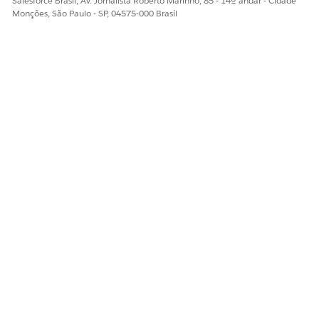
Salesforce Brasil, Av. Jornalista Roberto Marinho, 85 - 14º andar - Cidade
Monções, São Paulo - SP, 04575-000 Brasil