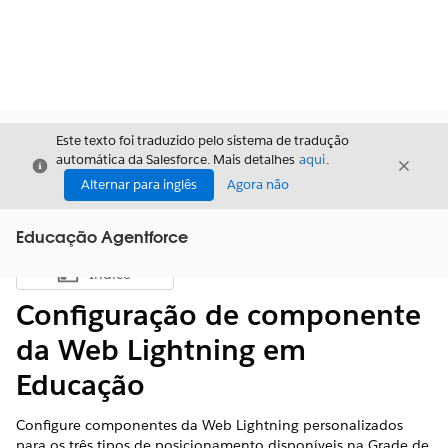
Este texto foi traduzido pelo sistema de tradução
automática da Salesforce. Mais detalhes
aqui
.
Fechar
Fecha
Fechar
Alternar para inglês
Agora não
Educação Agentforce
Índice
Mostrar índice
Configuração de componente
da Web Lightning em
Educação
Configure componentes da Web Lightning personalizados
para os três tipos de posicionamento disponíveis na Grade de