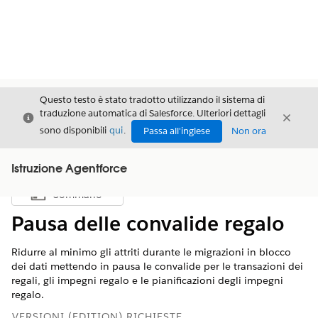
Questo testo è stato tradotto utilizzando il sistema di
traduzione automatica di Salesforce. Ulteriori dettagli
Chiudi
Chiud
Chiudi
sono disponibili
qui
.
Passa all'inglese
Non ora
Istruzione Agentforce
Sommario
Mostra sommario
Pausa delle convalide regalo
Ridurre al minimo gli attriti durante le migrazioni in blocco
dei dati mettendo in pausa le convalide per le transazioni dei
regali, gli impegni regalo e le pianificazioni degli impegni
regalo.
VERSIONI (EDITION) RICHIESTE