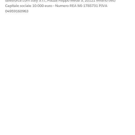
salesforce.com Italy S.r.l., Piazza Filippo Meda 5, 20121 Milano (MI)
Capitale sociale 10.000 euro - Numero REA MI-1785731 P.IVA
04959160963