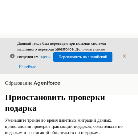
Данный текст был переведен при помощи системы
машинного перевода Salesforce. Дополнительные
Закрыть
Закры
сведения см.
здесь
.
Переключить на английский
Закрыт
Не сейчас
Образование Agentforce
Содержание
Показать содержание
Приостановить проверки
подарка
Уменьшите трение во время пакетных миграций данных,
приостановив проверки транзакций подарков, обязательств по
подаркам и расписаний обязательств по подаркам.