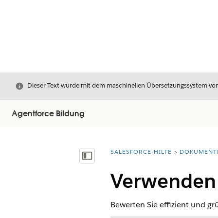
Schließen
Dieser Text wurde mit dem maschinellen Übersetzungssystem von S
Agentforce Bildung
SALESFORCE-HILFE
DOKUMENT
Sie befinden sich hier:
Inhalt anzeigen
Verwenden 
Bewerten Sie effizient und g