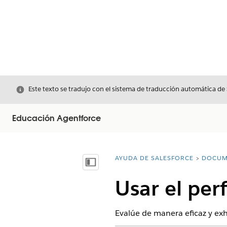
Cerrar
Este texto se tradujo con el sistema de traducción automática de
Educación Agentforce
AYUDA DE SALESFORCE
DOCUM
Usted está aquí:
Mostrar índice de materias
Usar el per
Evalúe de manera eficaz y exh