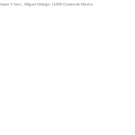
ultepec V Secc., Miguel Hidalgo, 11000 Ciudad de México
Sí
No