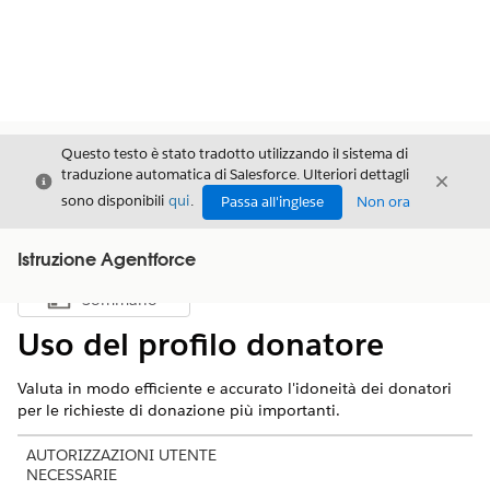
Questo testo è stato tradotto utilizzando il sistema di
traduzione automatica di Salesforce. Ulteriori dettagli
Chiudi
Chiud
Chiudi
sono disponibili
qui
.
Passa all'inglese
Non ora
Istruzione Agentforce
Sommario
Mostra sommario
Uso del profilo donatore
Valuta in modo efficiente e accurato l'idoneità dei donatori
per le richieste di donazione più importanti.
AUTORIZZAZIONI UTENTE
NECESSARIE