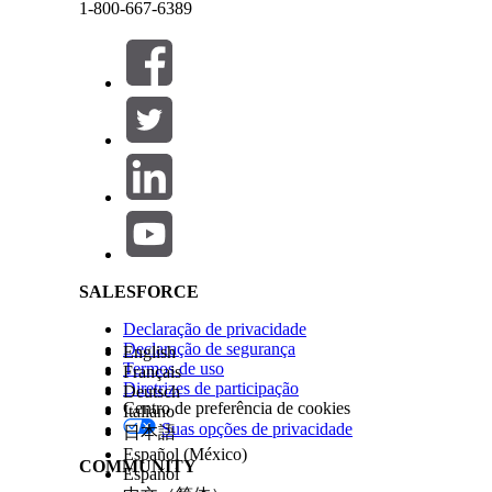
1-800-667-6389
Entender a filosofia e os hábitos de doação de u
Acompanhar e comemorar os marcos de um doador, 
comunicações e estabelecer um relacionamento m
Receber alertas sobre comunicações e atividades 
Fechar
Fechar
ainda mais seu relacionamento.
Criar resumos de interação que registrem suas c
Carregar notas e arquivos pertinentes na guia Not
Familiarizar-se rapidamente com os interesses do 
Salesforce Help | Article
CONSULTE TAMBÉM:
Configurar o Fundraising
Resumos de interação
Marcações de interesses
SALESFORCE
Eventos e marcos
Alertas de registro
Declaração de privacidade
Declaração de segurança
English
Termos de uso
Français
ESTE ARTIGO RESOLVEU SEU PROBLEMA?
Diretrizes de participação
Deutsch
Centro de preferência de cookies
Italiano
Diga-nos para podermos melhorar!
Suas opções de privacidade
日本語
Español (México)
COMMUNITY
Español