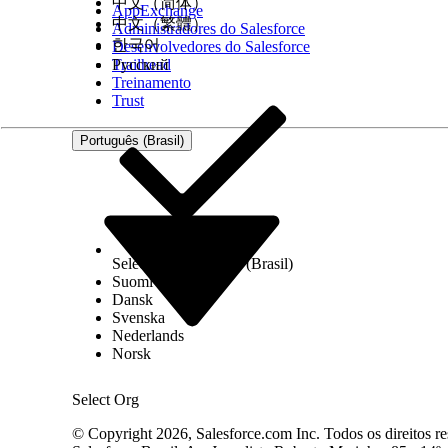
中文（简体）
AppExchange
中文（繁體）
Administradores do Salesforce
한국어
Desenvolvedores do Salesforce
Trailhead
Русский
Treinamento
Trust
Português (Brasil)
Select Org
Português (Brasil)
Suomi
Dansk
Svenska
Nederlands
Norsk
Select Org
© Copyright 2026, Salesforce.com Inc. Todos os direitos re