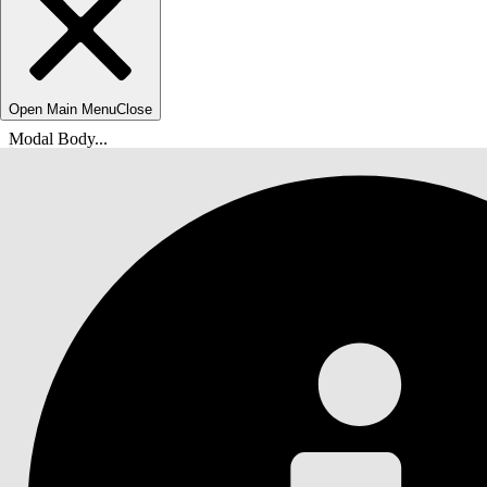
Open Main Menu
Close
Modal Body...
Você está aqui:
Ajuda do Salesforce
Documentação
Education Cloud