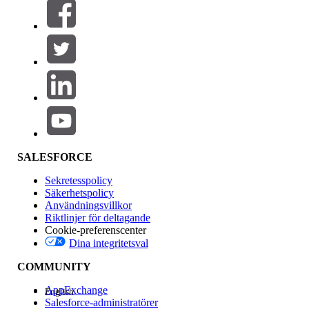
Filter (0)
VÄLJ FILTER
Lägg till
Produktområde
Funktionspåverkan
SALESFORCE
Sekretesspolicy
Säkerhetspolicy
Användningsvillkor
Riktlinjer för deltagande
Cookie-preferenscenter
Dina integritetsval
Version
COMMUNITY
AppExchange
English
Salesforce-administratörer