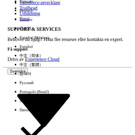
Français
Salesforce-utvecklare
Trailhead
Deutsch
Händelse
Utbildning
Trust
Italiano
日本語
SUPPORT & SERVICES
Español (México)
Behöver du hjälp? Hitta fler resurser eller kontakta en expert.
Rensa alla
Klart
Español
Få support
中文（简体）
Drivs av
Experience Cloud
中文（繁體）
Svenska
한국어
Русский
Português (Brasil)
Suomi
Dansk
Inga resultat