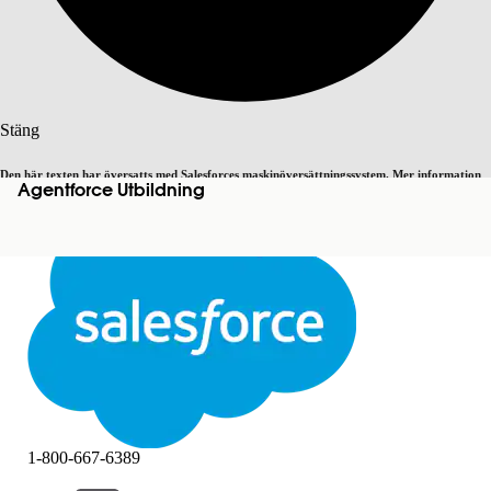
Sök
Stäng
Den här texten har översatts med Salesforces maskinöversättningssystem. Mer information
Agentforce Utbildning
Byt till engelska
Inte nu
här
.
Stäng
Stäng
1-800-667-6389