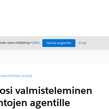
lla. Katso lisätietoja
täältä
.
Vaihda englantiin
Ei nyt
EDUCATION CLOUD
osi valmisteleminen
ntojen agentille