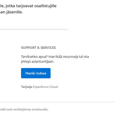
e, jotka tarjoavat osallistujille
an jäsenille.
uuluvalla Agentforce-lisäosalisenssillä
SUPPORT & SERVICES
Tarvitsetko apua? Hae lisää resursseja tai ota
yhteys asiantuntijaan.
Hanki tukea
Tarjoaja
Experience Cloud
rkit ovat omistajiensa omaisuutta.