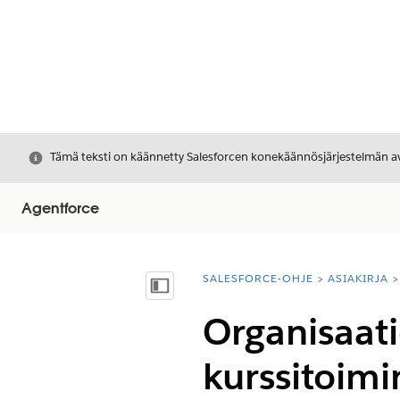
Sulje
Tämä teksti on käännetty Salesforcen konekäännösjärjestelmän avu
Agentforce
SALESFORCE-OHJE
ASIAKIRJA
Olet tässä:
Näytä sisällysluettelo
Organisaati
kurssitoimi