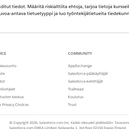
tut tiedot. Määritä riskialttiita ehtoja, tarjoa tietoja kursseill
uvoa-antava tietuetyyppi ja luo työntekijätietueita tiedekunn
encessa
ited
- ja
Developer
Edition -versioissa Education Cloudilla ja asiaank
RCE
COMMUNITY
T
alausunto
AppExchange
Education Cloud Full Access
ote
Salesforce-pääkäyttäjät
dot
Salesforce-kehittäjät
tavirtojen luominen tai
Data Cloud Architect
misohjeet
Trailhead
ittaminen:
tusten keskus
Koulutus
Kulkujen hallintaoikeus
r Privacy Choices
Trust
ittäminen:
Omnistudio-pääkäyttäjä
© Copyright 2026, Salesforce.com Inc. Kaikki oikeudet pidätetään. Tavarame
joiden riskiraporteille
Salesforce.com EMEA Limited, Keilaranta 1, 3rd floor 02150 Espoo Finland