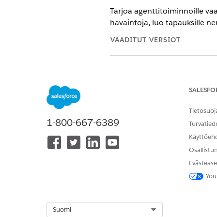
Tarjoa agenttitoiminnoille vaadi
havaintoja, luo tapauksille ne
VAADITUT VERSIOT
Käytettävissä: Lightning Experi
Käytettävissä:
Enterprise
-,
Unlim
SALESFO
TARVITTAVAT KÄYTTÖOIKEUDE
Tietosuoj
1-800-667-6389
Objektien hallinta:
Turvatied
Käyttöeh
Data 360:n määrittäminen ja da
päivittäminen:
Osallistu
Kulkujen muokkaaminen ja suor
Evästease
You
Integrointitoimenpiteiden päiv
Datan määrittäminen opiskeli
Select Org
Suomi